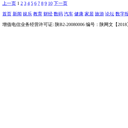
上一页
1
2
3
4
5
6
7
8
9
10
下一页
首页
新闻
娱乐
教育
财经
数码
汽车
健康
家居
旅游
论坛
数字
增值电信业务经营许可证: 陕B2-20080006 编号：陕网文【2018】0