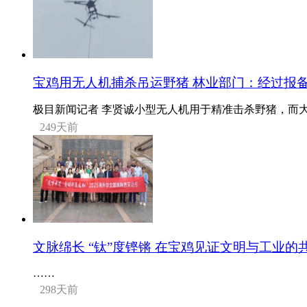
宝鸡用无人机捕杀吊运野猪 林业部门：经过报备 
极目新闻记者 李贤诚小型无人机用于精准击杀野猪，而大
249天前
文脉绵长 “钛”度铿锵 在宝鸡见证文明与工业的
……
298天前