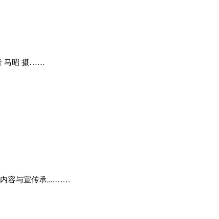
 马昭 摄……
与宣传承....……