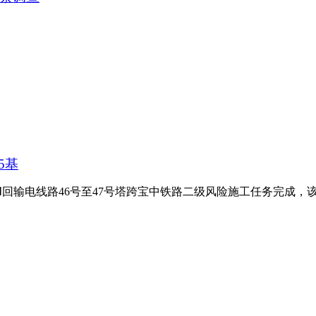
5基
Ⅲ回输电线路46号至47号塔跨宝中铁路二级风险施工任务完成，该...