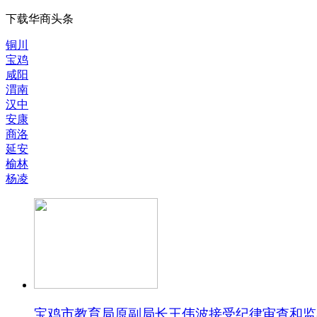
下载华商头条
铜川
宝鸡
咸阳
渭南
汉中
安康
商洛
延安
榆林
杨凌
宝鸡市教育局原副局长王伟波接受纪律审查和监