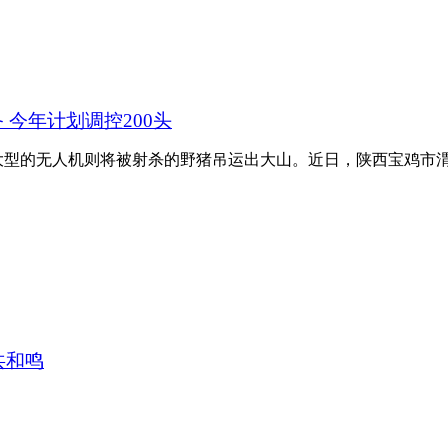
今年计划调控200头
型的无人机则将被射杀的野猪吊运出大山。近日，陕西宝鸡市渭滨
共和鸣