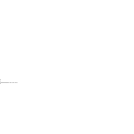
...……