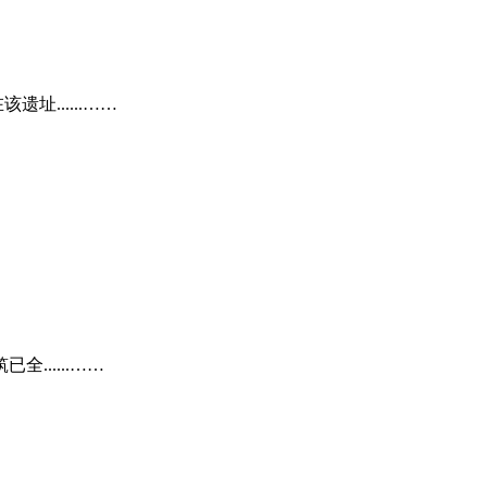
......……
.....……