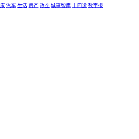
康
汽车
生活
房产
政企
城事智库
十四运
数字报