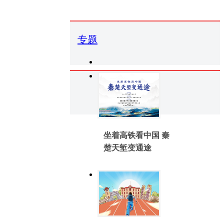
专题
坐着高铁看中国 秦
楚天堑变通途