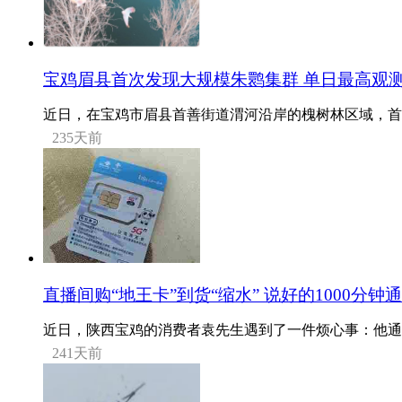
宝鸡眉县首次发现大规模朱鹮集群 单日最高观测
近日，在宝鸡市眉县首善街道渭河沿岸的槐树林区域，首次
235天前
直播间购“地王卡”到货“缩水” 说好的1000分钟
近日，陕西宝鸡的消费者袁先生遇到了一件烦心事：他通过
241天前