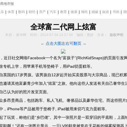
华商地市报
娱乐
|
体育
|
数码
|
财经
|
房产
|
汽车
|
教育
|
健康
|
嗨吃
|
婚嫁
|
旅游
|
书画
|
潮
全球富二代网上炫富
来源： 新华网
时间：2014-07-04 14:17:44
编辑：曹静
作者：
版权声明
← 点击大图左右可翻页 →
社交网络Facebook一个名为“富孩子”(RIchKidSnaps)的页面
专机上学，用苹果手机等垫椅子，用iPad切蛋糕等。
国的17岁男孩。该男孩自12岁起开始买卖股票与大宗商品，现已积
也邀请其他富豪青少年加入“炫富”之旅。他向这些人发送有关自己奢华生
自己认为好的照片发至页面。
多昂贵商品，包括跑车、私人飞机、奢侈品以及豪华住宅。而这些照片
iPhone等产品被用于垫椅子, iPad被用来切巧克力蛋糕等。
玩笑，称他们是“乡巴佬”。其中一张照片是一双穿旧的平底鞋，上面绘有C
双鞋啊！”还有一张图片显示，一只LV的鞋套被套在天花板的烟雾探测器