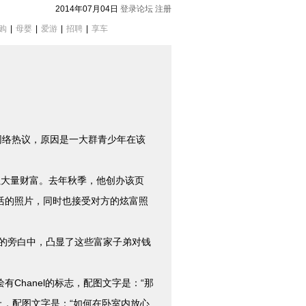
2014年07月04日
登录论坛
注册
购
|
母婴
|
爱游
|
招聘
|
享车
引发网络热议，原因是一大群青少年在该
累大量财富。去年秋季，他创办该页
活的照片，同时也接受对方的炫富照
的旁白中，凸显了这些富家子弟对钱
hanel的标志，配图文字是：“那
上，配图文字是：“如何在卧室内放心