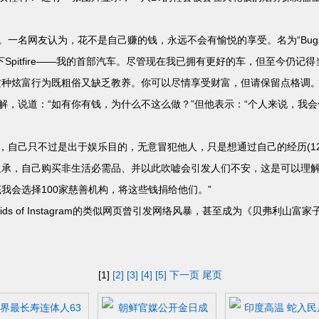
网友认为，花不是自己赚的钱，永远不会有愉悦的享受。名为“Bugs”
)买下Spitfire——我的首部汽车。尽管现在我已拥有更好的车，但至今仍
这种炫富行为既粗俗又缺乏教养。你可以尽情享受财富，但请保留点格调
解，说道：“如有你有钱，为什么不这么做？”但他表示：“个人来说，我
己只不过是出于娱乐目的，无意冒犯他人，只是想通过自己的经历(12岁
坦承，自己购买非生活必需品、并以此吹嘘会引发人们不安，这是可以理解
我会选择100家慈善机构，将这些钱捐给他们。”
ids of Instagram的类似网页曾引发网络风暴，甚至成为《贝弗利山
[1]
[2]
[3]
[4]
[5]
下一页
尾页