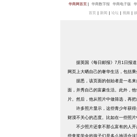
华商网首页
|
华商数字报
华商电子版
首页
|
新闻
|
论坛
|
视频
|
据英国《每日邮报》7月1日报道，近日
网页上大晒自己的奢华生活，包括乘坐
据悉，该页面的创始者是一名来自英
面，并秀自己的富豪生活。此外，他
片。然后，他从照片中做筛选，再把
许多照片显示，这些青少年获得众
财漠不关心的态度。比如在一些照片中，
不少照片还拿不那么富有的人开起了
些拿奖学金的孩子们是多么地适合这