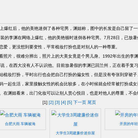
上爆红后，他的美艳迷倒了各种宅男，渊姐称，图中的长发是自己留了一
的李渊在网络上爆红，他的美艳顿时迷倒各种宅男。7月28日，已放暑
恋爱，更没想到要变性，平常梳妆打扮也是对别人的一种尊重。
片，很难分辨出，照片上的大美女竟是个男儿身。1992年出生的李渊
，据说，在西大没有人不认识他。目前放暑假的李渊已回兰州，正在着手复
妆打扮，平时出行也会把自己打扮的偏女性，但是没有夸张到穿裙子、
一起生活，家里接触女性的机会比较多，在小时候就会经常被打扮成女
。在渊姐看来，出门化妆可以让别人赏心悦目，也是对他人的尊重，不会
[1]
[2]
[3]
[4]
[5]
下一页
尾页
合肥大雨 车辆被淹
开房的年轻
大学生3周建廉价迷你屋