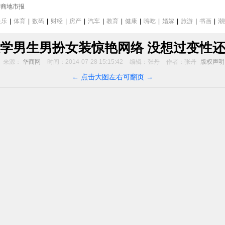
华商地市报
娱乐
|
体育
|
数码
|
财经
|
房产
|
汽车
|
教育
|
健康
|
嗨吃
|
婚嫁
|
旅游
|
书画
|
潮
学男生男扮女装惊艳网络 没想过变性
来源：
华商网
时间：2014-07-28 15:15:42
编辑：张丹
作者：张丹
版权声明
← 点击大图左右可翻页 →