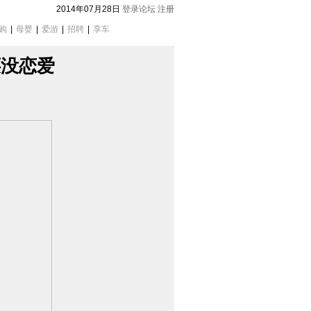
2014年07月28日
登录论坛
注册
购
|
母婴
|
爱游
|
招聘
|
享车
还没恋爱