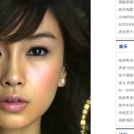
·
图解新闻
·
购买电暖
·
出纳轻信
·
到201
·
西安男子
娱乐
·
陈妍希张
·
男星“任性
·
徐子珊疑
·
盘点 风
·
扒一扒9
·
陈妍希变
·
陈学冬滚
·
张柏芝王
·
揭影视剧