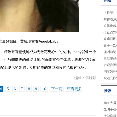
论坛
·
【投票】
·
带你看原
·
公婆带着
·
【盘点2
·
吃遍回民
最好姻缘 黄晓明女友Angelababy
·
新手一次
精致五官也使她成为无数宅男心中的女神。baby就像一个
·
澳洲游记
·
汉江里好
，小巧却挺拔的鼻梁让她 的面部富余立体感，典型的V脸面
·
古观音禅
，配上硬气的剑眉，及时简单的发型和妆容也很有气场。
·
网友5去
编辑：雷晓娟
·
城运公园
4
5
6
7
8
9
10
下一页
查看更多
推荐
·
南京大屠
·
昆明手机
·
大学刷微