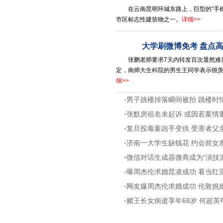
在云南昆明环城东路上，巨型的“手
市区标志性建筑物之一。
详细>>
大学刷微博免考 盘点
张鹏老师要求7天内转发百次显然难
定，南师大生科院的男生王同学表示很
细>>
·
男子跳楼掉落瞬间被拍 跳楼时
·
张默房祖名未起诉 或因若案情
·
复旦投毒案凶手变供 受害者父
·
济南一大学生缺钱花 约会前女
·
微信对话生成器微商成为“演技派
·
曝周杰伦求婚昆凌成功 看当红
·
网友爆周杰伦求婚成功 伦敦挑婚
·
赌王长女病逝享年68岁 何超