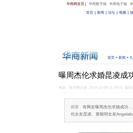
华商网首页
|
华商数字报
华商电子版
首页
|
新闻
|
论坛
|
视频
|
首页
>
新闻
>
九
曝周杰伦求婚昆凌成
来源：新华网云南 2014-12-09 21:09:01
版权
摘要 :
有网友曝周杰伦求婚成功，
伦女友昆凌、黄晓明女友Angel