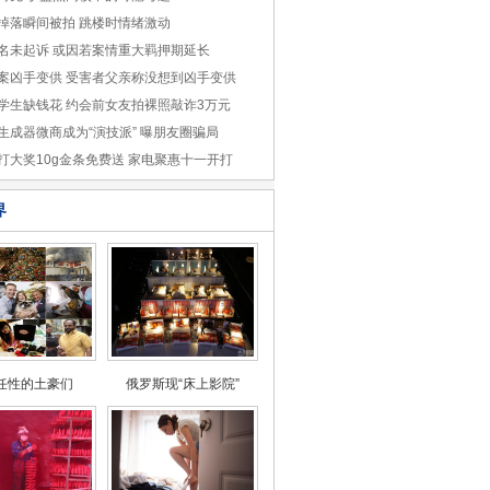
掉落瞬间被拍 跳楼时情绪激动
名未起诉 或因若案情重大羁押期延长
案凶手变供 受害者父亲称没想到凶手变供
学生缺钱花 约会前女友拍裸照敲诈3万元
生成器微商成为“演技派” 曝朋友圈骗局
打大奖10g金条免费送 家电聚惠十一开打
界
任性的土豪们
俄罗斯现“床上影院”