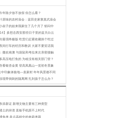
今年除夕放不放假 你怎么看？
汁原味的农村庙会：蓝田史家寨真武庙会
小叔子的娃来我家住了几个月了 郁闷中
014】多想念西安那些日子里的蓝天白云
街最强终极版 吃货们赶紧收藏挨个吃过
夜间行车的经历和教训 大家不要笑话我
：撒欢南澳 与袋鼠和考拉来次亲密接触
多高压电打鱼的 为啥没有相关部门管？
寺看银杏金黄 登高凤凰山一览初冬景象
关中印象体验地—袁家村 年年风景都不同
惊现带倒刺的隔离网 扎到孩子怎么办？
杀添新证 新增文物主要有三种类型
楼土的掉渣 直板手机跟不上时代
博免考 盘点高校中的奇葩考题