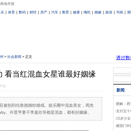
华商地市报
娱乐
|
体育
|
数码
|
财经
|
房产
|
汽车
|
教育
|
健康
|
嗨吃
|
婚嫁
|
旅游
|
书画
|
潮
州
>
社会新闻
> 正文
功 看当红混血女星谁最好姻缘
声明
新闻
·
图解：西
且被拍到伦敦挑婚纱婚戒。娱乐圈中混血美女，周杰
·
支付宝十
ababy、许晋亨妻子李嘉欣等都是混血，都有好姻缘。
·
15岁少女
·
建国门外