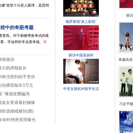
机楼”造型十分惹人眼球，是昆明
探
俄罗斯现“床上影院”
高校中的奇葩考题
度更高。对于刷微博免考试的规
羡慕，学这样的专业真幸福。
详
探访中国圣诞村
情绪激动
青藏高原
重大羁押期延长
亲称没想到凶手变供
友拍裸照敲诈3万元
中亚女孩杭州留学生活
” 曝朋友圈骗局
混血女星谁最好姻缘
习近平
纱选婚戒被拍(图)
英年轻时绝密美照曝光