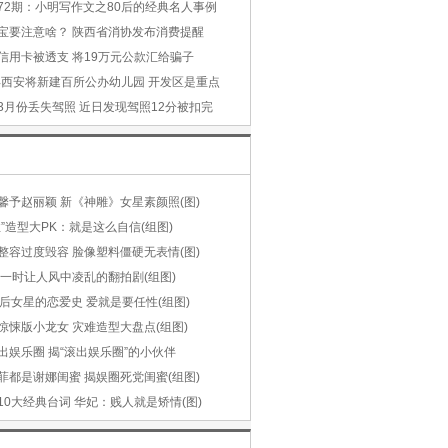
72期：小明写作文之80后的经典名人事例
宝要注意啥？ 陕西省消协发布消费提醒
信用卡被透支 将19万元公款汇给骗子
6年西安将新建百所公办幼儿园 开发区是重点
3月份丢失驾照 近日发现驾照12分被扣完
馨予赵丽颖 新《神雕》女星素颜照(图)
”造型大PK：就是这么自信(组图)
整容过度毁容 脸像塑料僵硬无表情(图)
靡一时让人风中凌乱的翻拍剧(组图)
0后女星的恋爱史 爱就是要任性(组图)
惊悚版小龙女 灾难造型大盘点(组图)
出娱乐圈 揭“滚出娱乐圈”的小伙伴
菲都是谢娜闺蜜 揭娱圈死党闺蜜(组图)
10大经典台词 华妃：贱人就是矫情(图)