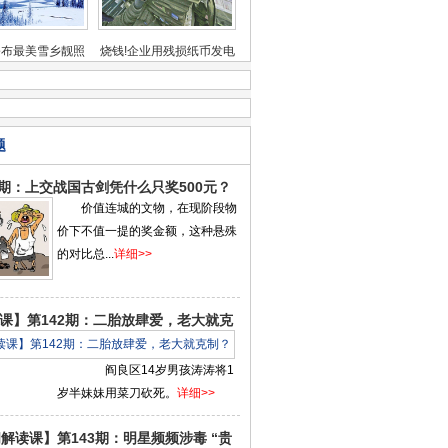
公布最美雪乡靓照
烧钱!企业用残损纸币发电
题
4期：上交战国古剑凭什么只奖500元？
价值连城的文物，在现阶段物
价下不值一提的奖金额，这种悬殊
的对比总...
详细>>
课】第142期：二胎放肆爱，老大就克
制？
阎良区14岁男孩涛涛将1
岁半妹妹用菜刀砍死。
详细>>
解读课】第143期：明星频频涉毒 “贵