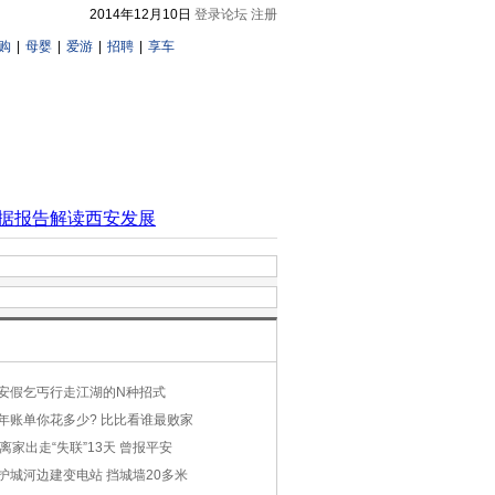
2014年12月10日
登录论坛
注册
购
|
母婴
|
爱游
|
招聘
|
享车
安假乞丐行走江湖的N种招式
年账单你花多少? 比比看谁最败家
离家出走“失联”13天 曾报平安
护城河边建变电站 挡城墙20多米