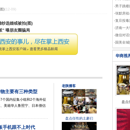
·
男子跳楼
图)
(12-09)
·
张默房祖
·
复旦投毒
纱选婚戒被拍(图)
·
济南一大
” 曝朋友圈骗局
·
微信对话
·
国美全城
华商视
老陕播客
文物主要有三种类型
7个国内征集小组和2个海外征
盘点
胜、美籍华人鲁照宁、日本僧侣
盘点任性的土豪们
板手机跟不上时代