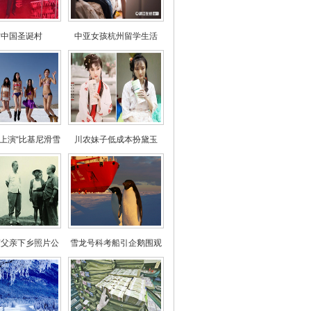
访中国圣诞村
中亚女孩杭州留学生活
上演“比基尼滑雪
川农妹子低成本扮黛玉
秀”
随父亲下乡照片公
雪龙号科考船引企鹅围观
布