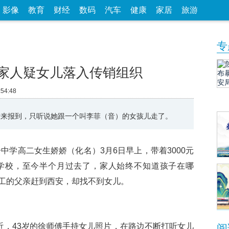
影像
教育
财经
数码
汽车
健康
家居
旅游
专
 家人疑女儿落入传销组织
:54:48
没来报到，只听说她跟一个叫李菲（音）的女孩儿走了。
学高二女生娇娇（化名）3月6日早上，带着3000元
学校，至今半个月过去了，家人始终不知道孩子在哪
工的父亲赶到西安，却找不到女儿。
，43岁的徐师傅手持女儿照片，在路边不断打听女儿
阅