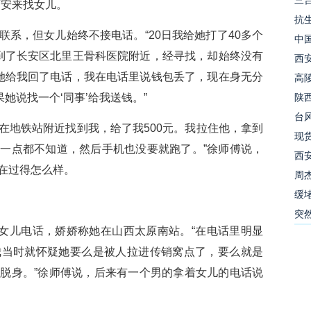
三
西安来找女儿。
抗生
，但女儿始终不接电话。“20日我给她打了40多个
中
到了长安区北里王骨科医院附近，经寻找，却始终没有
西
她给我回了电话，我在电话里说钱包丢了，现在身无分
高陵
她说找一个‘同事’给我送钱。”
陕西
台
在地铁站附近找到我，给了我500元。我拉住他，拿到
现
一点都不知道，然后手机也没要就跑了。”徐师傅说，
西安
在过得怎么样。
周杰
缓堵
突然
女儿电话，娇娇称她在山西太原南站。“在电话里明显
我当时就怀疑她要么是被人拉进传销窝点了，要么就是
脱身。”徐师傅说，后来有一个男的拿着女儿的电话说