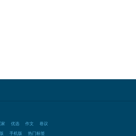
买家
优选
作文
巷议
版
手机版
热门标签