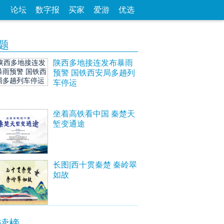
论坛
数字报
买家
爱游
优选
题
陕西多地接连发布暴雨
预警 国铁西安局多趟列
车停运
坐着高铁看中国 秦楚天
堑变通途
长图|西十贯秦楚 秦岭翠
如故
读榜