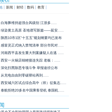
地
新闻
财经
数码
教育
白海豚维持超强台风级别 江浙多......
绿染黄土高原 圣地谱写新篇——延安......
陕西10市1区“十五五”规划纲要均已发布
感冒灵正式纳入禁驾清单 部分市民对......
河南西平县发生重大刑案嫌疑人在逃 ......
西安一火锅店锦鲤接连失踪 老板：......
深化扫黑除恶专项斗争 举报途径公布
从充电自由到零碳驿站再到......
西安城六区试点综合高中（班）征集志......
泰航拒绝20多名中国乘客登机 泰国机......
闻