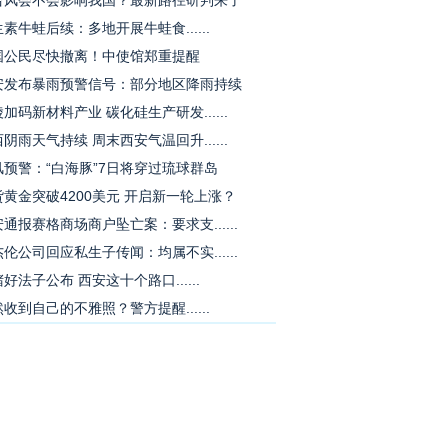
台风会不会影响我国？最新路径研判来了
素牛蛙后续：多地开展牛蛙食......
国公民尽快撤离！中使馆郑重提醒
安发布暴雨预警信号：部分地区降雨持续
加码新材料产业 碳化硅生产研发......
阴雨天气持续 周末西安气温回升......
风预警：“白海豚”7日将穿过琉球群岛
货黄金突破4200美元 开启新一轮上涨？
通报赛格商场商户坠亡案：要求支......
伦公司回应私生子传闻：均属不实......
好法子公布 西安这十个路口......
收到自己的不雅照？警方提醒......