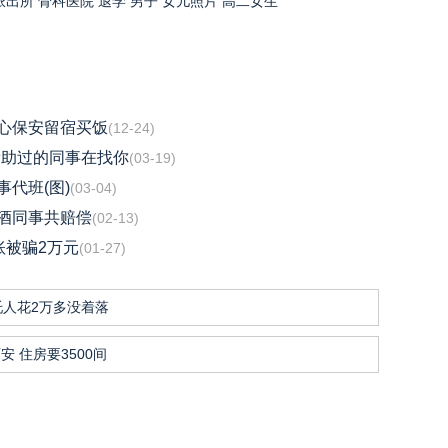
派出所
骨科医院
退学
男子
女儿照片
高二女生
心保安留宿买饭
(12-24)
帮助过的同事在找你
(03-19)
代班(图)
(03-04)
酒同事共赔偿
(02-13)
账被骗2万元
(01-27)
托人花2万多没着落
安 住房要3500间