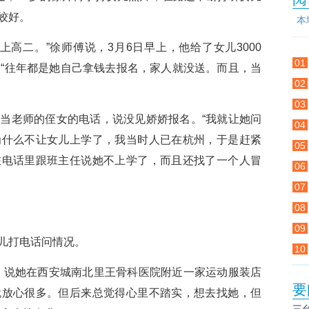
姣好。
本
高二。”徐师傅说，3月6日早上，他给了女儿3000
01
，“往年都是她自己拿钱去报名，家人就没送。而且，当
02
03
老师的侄女的电话，说没见娇娇报名。“我就让她问
04
为什么不让女儿上学了，我当时人已在杭州，于是赶紧
05
在电话里跟班主任说她不上学了，而且还找了一个人冒
06
07
08
09
儿打电话问情况。
10
说她在西安城南北里王骨科医院附近一家运动服装店
要
就放心很多。但后来总觉得心里不踏实，想去找她，但