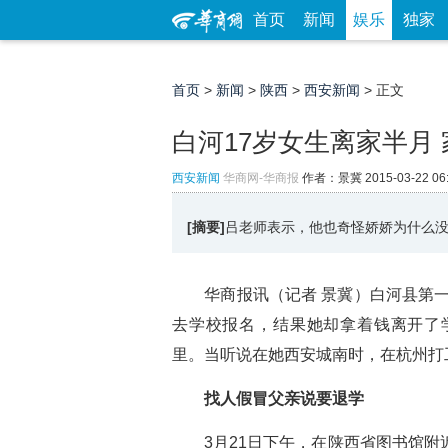
首页
新闻
娱乐
独家
首页
>
新闻
>
陕西
>
西安新闻
> 正文
白河17岁女生离家半月
西安新闻
华商网-华商报
作者：景冀
2015-03-22 06
[摘要]
吕老师表示，他也奇怪娇娇为什么
华商报讯（记者 景冀）白河县第一中
去学校报名，结果她却拿着钱离开了
里。当听说在她西安城南时，在杭州打
找人假冒父亲说要退学
3月21日下午，在陕西省图书馆附近