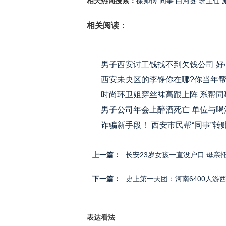
相关热词搜索：
徐师傅
同事
白河县
班主任
相关阅读：
男子西安讨工钱找不到欠钱公司 好
西安未央区的李铮你在哪?你当年
时尚环卫姐穿丝袜高跟上阵 系帮同事
男子公司年会上醉酒死亡 单位与喝
诈骗新手段！ 西安市民帮“同事”转
上一篇：
长安23岁女孩一直没户口 母亲
下一篇：
史上第一天团：河南6400人游西
表达看法