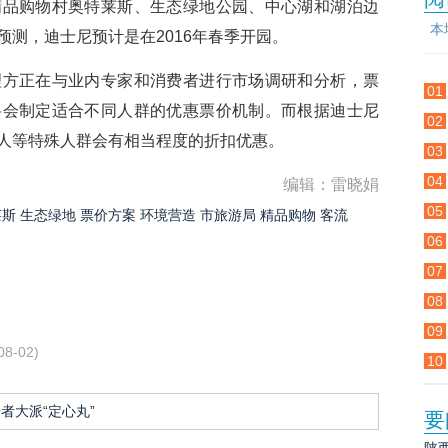
精品购物村奥特莱斯、生态绿地公园、中心湖和湖泊边
本
测，迪士尼预计是在2016年春季开园。
正在与业内专家和消费者进行市场调研和分析，票
01
将会制定适合不同人群的优惠票价机制。而根据迪士尼
02
人等特殊人群会有相当程度的折扣优惠。
03
04
编辑：雷晓娟
05
莱斯
生态绿地
票价方案
环境营造
市旅游局
精品购物
客流
06
07
08
09
08-02)
10
者大派“定心丸”
要