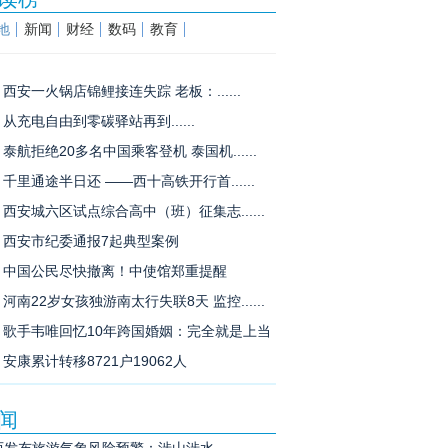
地
新闻
财经
数码
教育
西安一火锅店锦鲤接连失踪 老板：......
从充电自由到零碳驿站再到......
泰航拒绝20多名中国乘客登机 泰国机......
千里通途半日还 ——西十高铁开行首......
西安城六区试点综合高中（班）征集志......
西安市纪委通报7起典型案例
中国公民尽快撤离！中使馆郑重提醒
河南22岁女孩独游南太行失联8天 监控......
歌手韦唯回忆10年跨国婚姻：完全就是上当
安康累计转移8721户19062人
闻