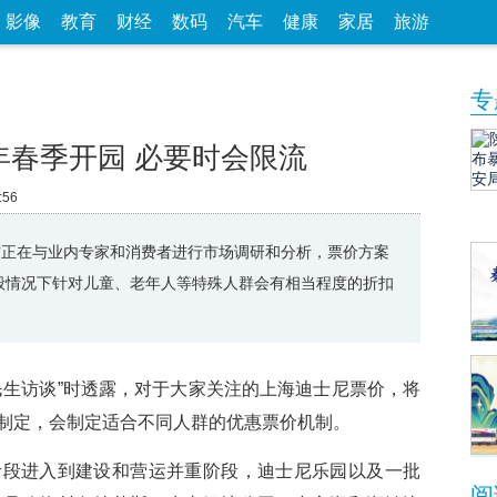
影像
教育
财经
数码
汽车
健康
家居
旅游
专
年春季开园 必要时会限流
:56
方正在与业内专家和消费者进行市场调研和分析，票价方案
般情况下针对儿童、老年人等特殊人群会有相当程度的折扣
生访谈”时透露，对于大家关注的上海迪士尼票价，将
制定，会制定适合不同人群的优惠票价机制。
进入到建设和营运并重阶段，迪士尼乐园以及一批
阅