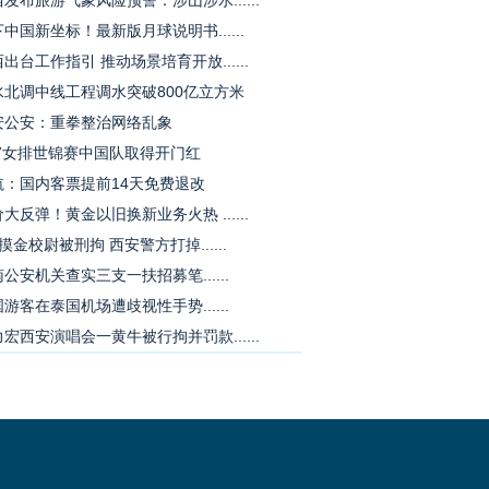
发布旅游气象风险预警：涉山涉水......
中国新坐标！最新版月球说明书......
出台工作指引 推动场景培育开放......
水北调中线工程调水突破800亿立方米
安公安：重拳整治网络乱象
17女排世锦赛中国队取得开门红
航：国内客票提前14天免费退改
大反弹！黄金以旧换新业务火热 ......
摸金校尉被刑拘 西安警方打掉......
公安机关查实三支一扶招募笔......
游客在泰国机场遭歧视性手势......
宏西安演唱会一黄牛被行拘并罚款......