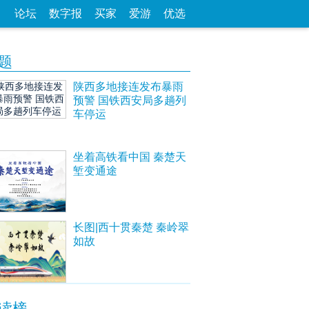
论坛
数字报
买家
爱游
优选
题
陕西多地接连发布暴雨
预警 国铁西安局多趟列
车停运
坐着高铁看中国 秦楚天
堑变通途
长图|西十贯秦楚 秦岭翠
如故
读榜