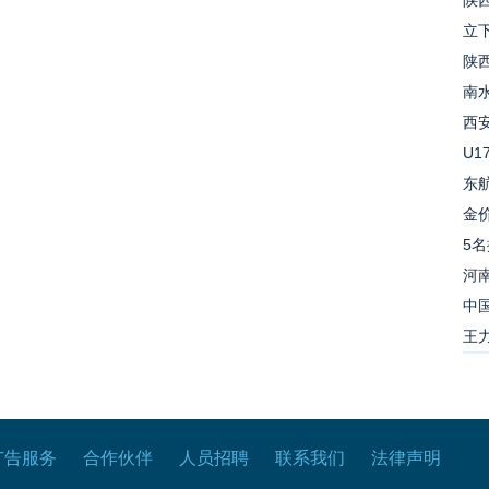
陕西
立下
陕西
南
西
U
东
金价
5名
河南
中国
王力
广告服务
合作伙伴
人员招聘
联系我们
法律声明