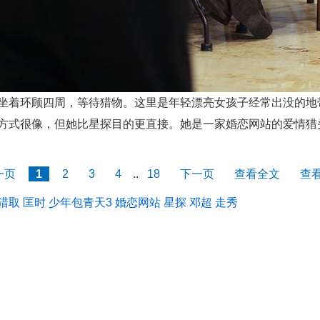
着环顾四周，等待猎物。这里是年轻漂亮女孩子经常出没的地
方式很像，但她比星探目的更直接。她是一家婚恋网站的爱情猎
一页
1
2
3
4
..
18
下一页
查看全文
查
猎取
匡时
少年包青天3
婚恋网站
星探
邓超
走秀