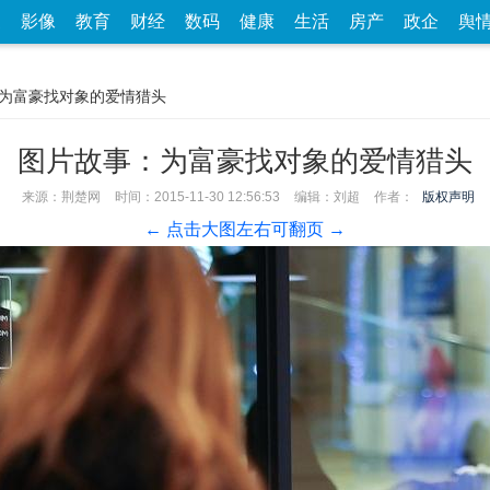
家
影像
教育
财经
数码
健康
生活
房产
政企
舆
：为富豪找对象的爱情猎头
图片故事：为富豪找对象的爱情猎头
来源：荆楚网
时间：2015-11-30 12:56:53
编辑：刘超
作者：
版权声明
← 点击大图左右可翻页 →