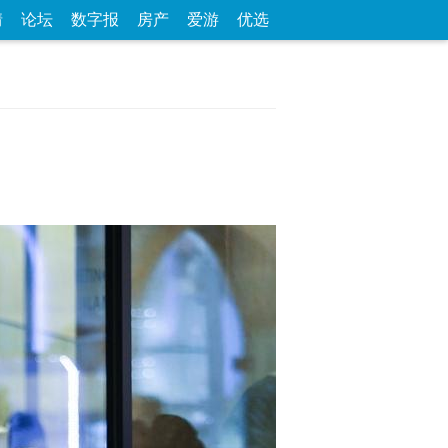
情
论坛
数字报
房产
爱游
优选