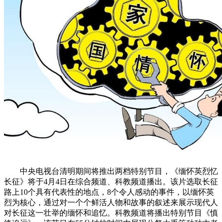
中央电视台清明期间将推出两档特别节目，《缅怀英烈忆
长征》将于4月4日在综合频道、科教频道播出。该片选取长征
路上10个具有代表性的地点，8个令人感动的事件，以缅怀英
烈为核心，通过对一个个鲜活人物和故事的叙述来展示现代人
对长征这一壮举的缅怀和追忆。科教频道将播出特别节目《慎