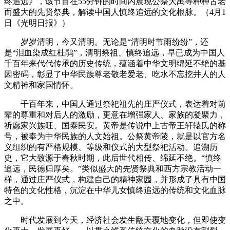
终追远》，该节目在55分钟的时间内展现公祭大禹等种种古老
而盛大的先贤祭典，解读中国人慎终追远的文化根脉。（4月1
日《光明日报》）
岁岁清明，今又清明。无论是“清明时节雨纷纷”，还
是“泪血染成红杜鹃”，清明祭祖、慎终追远，早已成为中国人
千百年来代代传承的历史传统，蕴涵着中华文明绵延不绝的基
因密码，彰显了中华民族尊老敬老爱老、吃水不忘挖井人的人
文精神和家国情怀。
千百年来，中国人通过祭祀祖先的庄严仪式，表达着对前
辈的尊重和对后人的激励，更意在增强家人、家族的凝聚力，
祈愿家兴族旺、国泰民安。黄帝是传说中上古帝王轩辕氏的称
号，被奉为中华民族的人文始祖。公祭黄帝陵，就是以官方名
义组织的有严格规模、等级和仪式的大型祭祀活动。追溯历
史，它大致源于春秋时期，此后世代相传、绵延不绝。“慎终
追远，民德归厚矣。”类似盛大的先贤祭典和西方宗教活动一
样，通过庄严仪式，构建自己的精神家园，并形成了具有中国
特色的文化性格，沉淀在中华儿女慎终追远的传统和文化血脉
之中。
时代发展到今天，经济社会发生翻天覆地变化，但即使变