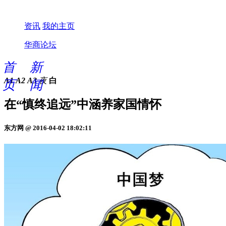
资讯
我的主页
华商论坛
首
新
A1
A2
A3
夜
白
页
闻
在“慎终追远”中涵养家国情怀
东方网 @ 2016-04-02 18:02:11