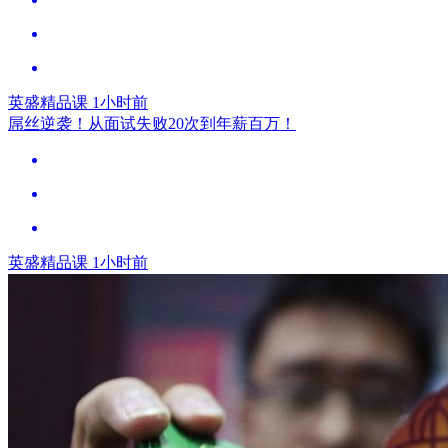
英盛精品课
1小时前
屌丝逆袭！从面试失败20次到年薪百万！
英盛精品课
1小时前