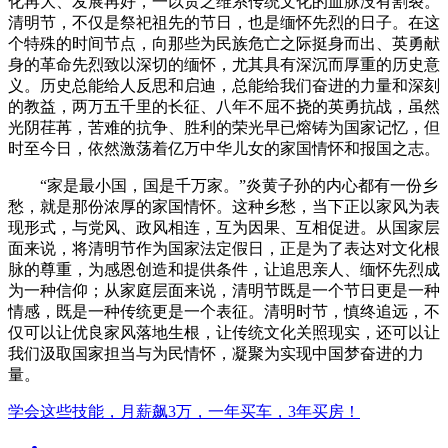
化再大、发展再好，一以贯之维系传统文化的血脉没有割裂。
清明节，不仅是祭祀祖先的节日，也是缅怀先烈的日子。在这
个特殊的时间节点，向那些为民族危亡之际挺身而出、英勇献
身的革命先烈致以深切的缅怀，尤其具有深沉而厚重的历史意
义。历史总能给人反思和启迪，总能给我们奋进的力量和深刻
的教益，两万五千里的长征、八年不屈不挠的英勇抗战，虽然
光阴荏苒，苦难的抗争、胜利的荣光早已熔铸为国家记忆，但
时至今日，依然激荡着亿万中华儿女的家国情怀和报国之志。
“家是最小国，国是千万家。”炎黄子孙的内心都有一份乡
愁，就是那份浓厚的家国情怀。这种乡愁，当下正以家风为表
现形式，与党风、政风相连，互为因果、互相促进。从国家层
面来说，将清明节作为国家法定假日，正是为了表达对文化根
脉的尊重，为感恩创造和提供条件，让追思亲人、缅怀先烈成
为一种信仰；从家庭层面来说，清明节既是一个节日更是一种
情感，既是一种传统更是一个表征。清明时节，慎终追远，不
仅可以让优良家风落地生根，让传统文化关照现实，还可以让
我们汲取国家担当与为民情怀，凝聚为实现中国梦奋进的力
量。
学会这些技能，月薪飙3万，一年买车，3年买房！