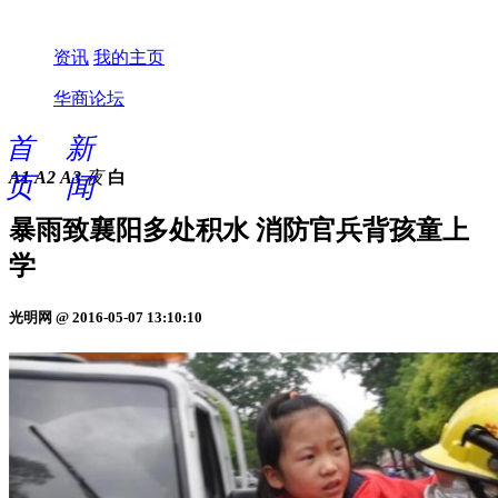
资讯
我的主页
华商论坛
首
新
A1
A2
A3
夜
白
页
闻
暴雨致襄阳多处积水 消防官兵背孩童上
学
光明网 @ 2016-05-07 13:10:10