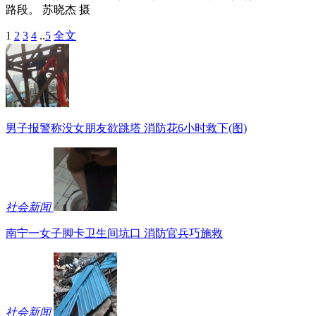
路段。 苏晓杰 摄
1
2
3
4
..
5
全文
男子报警称没女朋友欲跳塔 消防花6小时救下(图)
社会新闻
南宁一女子脚卡卫生间坑口 消防官兵巧施救
社会新闻