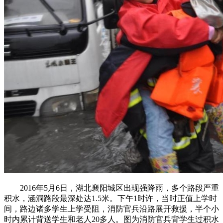
2016年5月6日，湖北襄阳城区出现强降雨，多个路段严重
积水，涵洞路段最深处达1.5米。下午1时许，当时正值上学时
间，路边诸多学生上学受阻，消防官兵沿路展开救援，半个小
时内累计背送学生和老人20多人。图为消防官兵背学生过积水