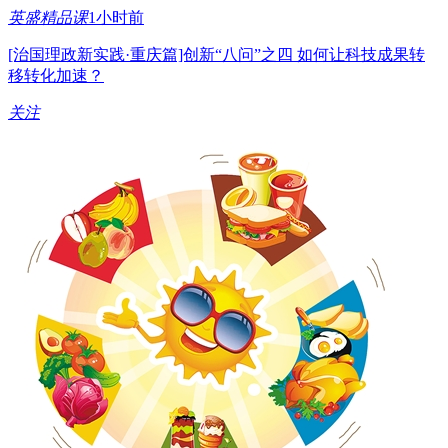
英盛精品课
1小时前
[治国理政新实践·重庆篇]创新“八问”之四 如何让科技成果转
移转化加速？
关注