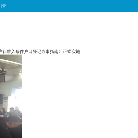
舆情
论坛
数字报
房产
爱游
优选
分户籍准入条件户口登记办事指南》正式实施。