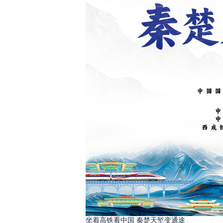
坐着高铁看中国 秦楚天堑变通途