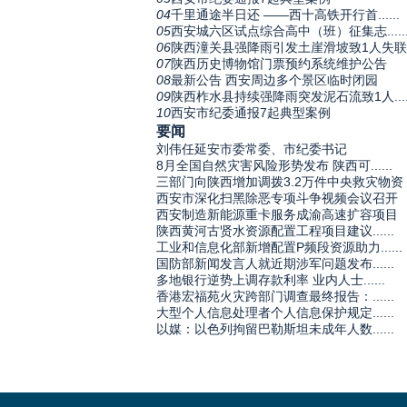
04
千里通途半日还 ——西十高铁开行首......
05
西安城六区试点综合高中（班）征集志.....
06
陕西潼关县强降雨引发土崖滑坡致1人失联
07
陕西历史博物馆门票预约系统维护公告
08
最新公告 西安周边多个景区临时闭园
09
陕西柞水县持续强降雨突发泥石流致1人.....
10
西安市纪委通报7起典型案例
要闻
刘伟任延安市委常委、市纪委书记
8月全国自然灾害风险形势发布 陕西可......
三部门向陕西增加调拨3.2万件中央救灾物资
西安市深化扫黑除恶专项斗争视频会议召开
西安制造新能源重卡服务成渝高速扩容项目
陕西黄河古贤水资源配置工程项目建议......
工业和信息化部新增配置P频段资源助力......
国防部新闻发言人就近期涉军问题发布......
多地银行逆势上调存款利率 业内人士......
香港宏福苑火灾跨部门调查最终报告：......
大型个人信息处理者个人信息保护规定......
以媒：以色列拘留巴勒斯坦未成年人数......