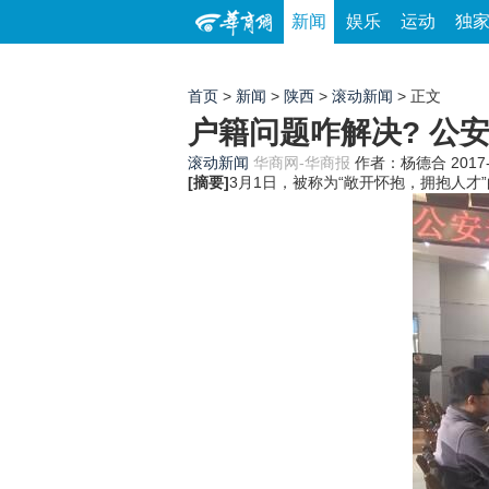
新闻
娱乐
运动
独
首页
>
新闻
>
陕西
>
滚动新闻
> 正文
户籍问题咋解决? 公
滚动新闻
华商网-华商报
作者：杨德合
2017
[摘要]
3月1日，被称为“敞开怀抱，拥抱人