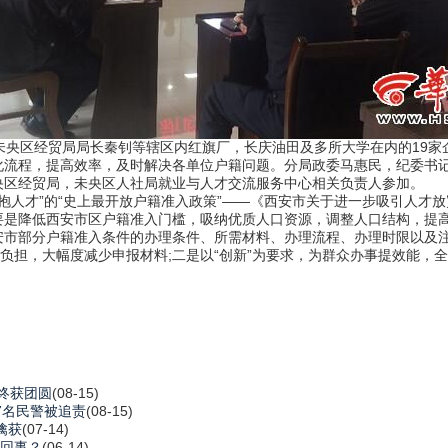
央区经贸局局长秦钊等辖区内红旗厂，长庆油田及多所大学在内的19家
化流程，提高效率，及时解决各单位户籍问题。分局政委马惠民，纪委书
央区经贸局，未央区人社局就业与人才交流服务中心相关负责人参加。
人才”的“史上最开放户籍准入政策”——《西安市关于进一步吸引人才
要是降低西安市区户籍准入门槛，吸纳优质人口资源，调整人口结构，提
安市部分户籍准入条件的办理条件、所需材料、办理流程、办理时限以及
负担，大幅度减少申报材料;二是以“创新”为要求，为群众办事提效能，全
终获团圆
(08-15)
7名民警被追责
(08-15)
擒获
(07-14)
咋回事？
(06-14)