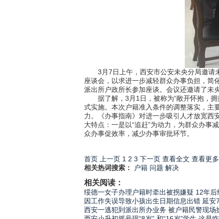
3月7日上午，西安市公安未央分局邀请未
座谈会，以求进一步减轻群众办事负担，简
派出所户政所长参加座谈。会议还邀请了未
据了解，3月1日，被称为“敞开怀抱，拥抱
式实施。本次户籍准入条件的调整落实，主
力。《办事指南》对进一步吸引人才放宽西
大特点：一是以“追赶”为动力，为群众办事减
众办事促效率，减少办事审批环节。
首页
上一页
1
2
3
下一页
查看全文
查看更多
相关热词搜索：
户籍
问题
解决
相关阅读：
绥德一女子办理户籍时牵出被拐嫌疑 12年后
因工作失误导致小孩出生日期信息出错 延安
西安一逃犯到派出所办业务 被户籍民警现场
西安小升初摇号现“8岁” 和“16岁”学生 这是