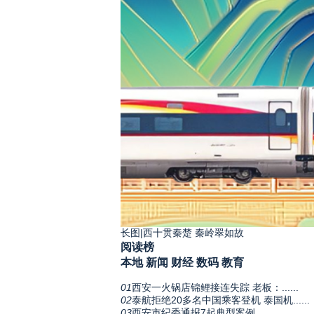
长图|西十贯秦楚 秦岭翠如故
阅读榜
本地
新闻
财经
数码
教育
01
西安一火锅店锦鲤接连失踪 老板：......
02
泰航拒绝20多名中国乘客登机 泰国机......
03
西安市纪委通报7起典型案例