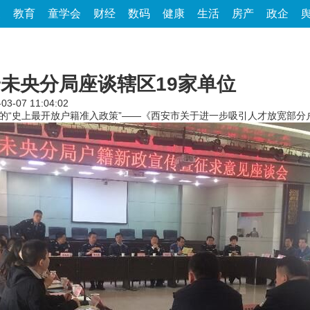
家
教育
童学会
财经
数码
健康
生活
房产
政企
安未央分局座谈辖区19家单位
-03-07 11:04:02
才”的“史上最开放户籍准入政策”——《西安市关于进一步吸引人才放宽部