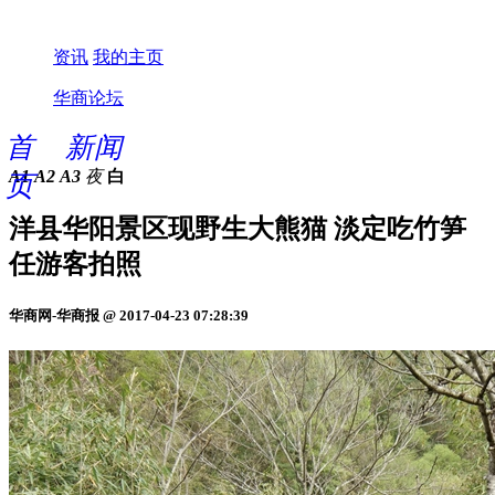
资讯
我的主页
华商论坛
首
新闻
A1
A2
A3
夜
白
页
洋县华阳景区现野生大熊猫 淡定吃竹笋
任游客拍照
华商网-华商报 @ 2017-04-23 07:28:39