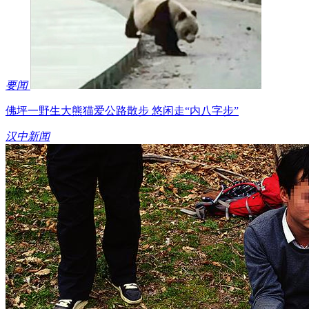
要闻
佛坪一野生大熊猫爱公路散步 悠闲走“内八字步”
汉中新闻