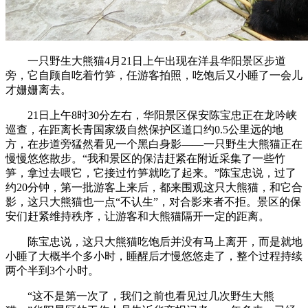
一只野生大熊猫4月21日上午出现在洋县华阳景区步道
旁，它自顾自吃着竹笋，任游客拍照，吃饱后又小睡了一会儿
才姗姗离去。
21日上午8时30分左右，华阳景区保安陈宝忠正在龙吟峡
巡查，在距离长青国家级自然保护区道口约0.5公里远的地
方，在步道旁猛然看见一个黑白身影——一只野生大熊猫正在
慢慢悠悠散步。“我和景区的保洁赶紧在附近采集了一些竹
笋，拿过去喂它，它接过竹笋就吃了起来。”陈宝忠说，过了
约20分钟，第一批游客上来后，都来围观这只大熊猫，和它合
影，这只大熊猫也一点“不认生”，对合影来者不拒。景区的保
安们赶紧维持秩序，让游客和大熊猫隔开一定的距离。
陈宝忠说，这只大熊猫吃饱后并没有马上离开，而是就地
小睡了大概半个多小时，睡醒后才慢悠悠走了，整个过程持续
两个半到3个小时。
“这不是第一次了，我们之前也看见过几次野生大熊