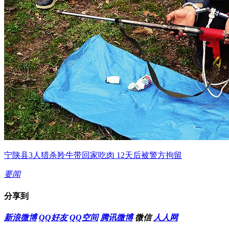
宁陕县3人猎杀羚牛带回家吃肉 12天后被警方拘留
要闻
分享到
新浪微博
QQ好友
QQ空间
腾讯微博
微信
人人网