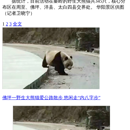
据统计，目前活动在秦岭的野生大熊猫共345只，核心分
布区在周至、佛坪、洋县、太白四县交界处。 华阳景区供图
（记者卫晓宁）
1
2
3
全文
佛坪一野生大熊猫爱公路散步 悠闲走“内八字步”