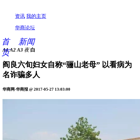
资讯
我的主页
华商论坛
首
新闻
A1
A2
A3
夜
白
页
阎良六旬妇女自称“骊山老母” 以看病为
名诈骗多人
华商网-华商报 @ 2017-05-27 13:03:00