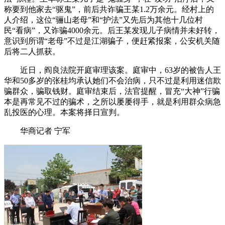
称要到他家去“驱鬼”，前后共诈骗王某1.2万余元。经村上的
人介绍，这位“骊山老母”和“护法”又先后为其他十几位村
民“看病”，又诈骗4000余元。后王某发现儿子病情并未好转，
意识到所谓“老母”不过是江湖骗子，便赶紧报案，公安机关随
后将二人抓获。
近日，阎良法院开庭审理该案。庭审中，63岁的被告人王
华和50多岁的张桂均承认她们不会治病，只不过是利用迷信欺
骗群众，骗取钱财。庭审结束后，法官提醒，冒充“大神”行骗
本是再常见不过的骗术，之所以屡屡得手，就是利用群众病急
乱投医的心理。本案将择日宣判。
华商记者 宁军