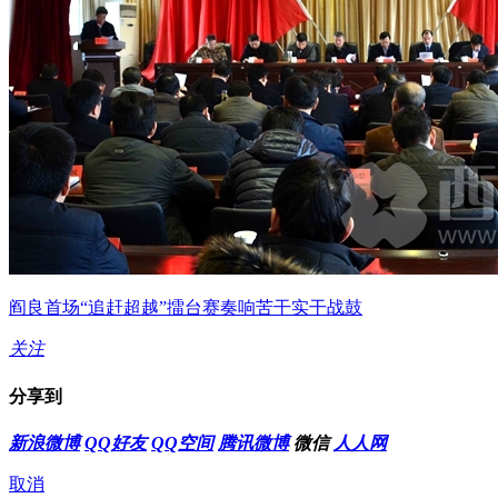
阎良首场“追赶超越”擂台赛奏响苦干实干战鼓
关注
分享到
新浪微博
QQ好友
QQ空间
腾讯微博
微信
人人网
取消