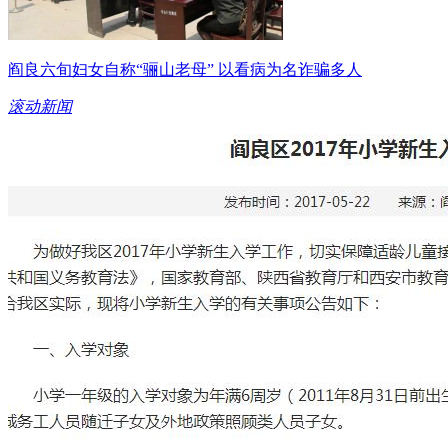
阎良六旬妇女自称“骊山老母” 以看病为名诈骗多人
滚动新闻