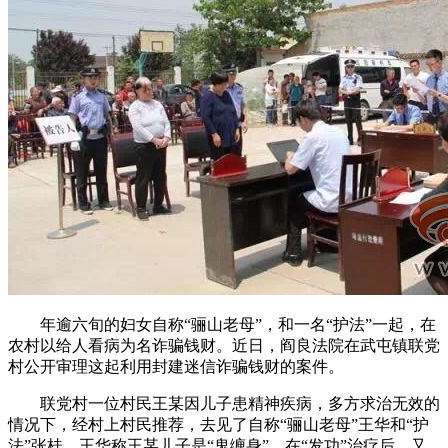
年逾六旬的妇女自称“骊山老母”，和一名“护法”一起，在
农村以给人看病为名诈骗钱财。近日，阎良法院在武屯镇联党
村公开审理这起利用封建迷信诈骗钱财的案件。
联党村一位村民王某因儿子患精神疾病，多方求治无效的
情况下，经村上村民推荐，去见了自称“骊山老母”王华和“护
法”张桂。王华称王某儿子是“鬼缠身”，在“发功”治疗后，又