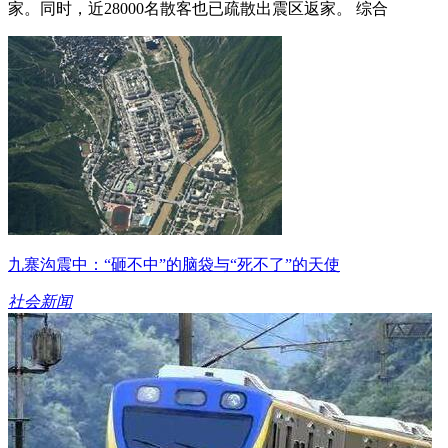
家。同时，近28000名散客也已疏散出震区返家。 综合
九寨沟震中：“砸不中”的脑袋与“死不了”的天使
社会新闻