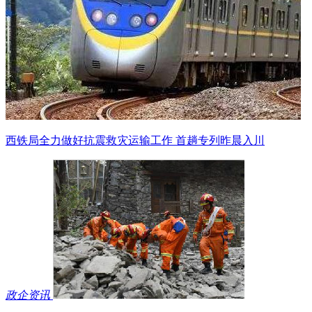
西铁局全力做好抗震救灾运输工作 首趟专列昨晨入川
政企资讯