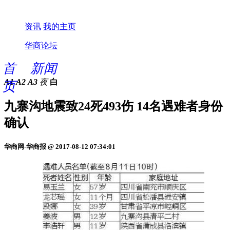
资讯
我的主页
华商论坛
首
新闻
A1
A2
A3
夜
白
页
九寨沟地震致24死493伤 14名遇难者身份
确认
华商网-华商报 @ 2017-08-12 07:34:01