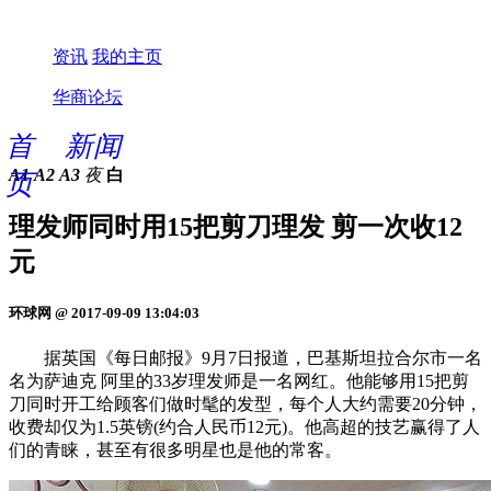
资讯
我的主页
华商论坛
首
新闻
A1
A2
A3
夜
白
页
理发师同时用15把剪刀理发 剪一次收12
元
环球网 @ 2017-09-09 13:04:03
据英国《每日邮报》9月7日报道，巴基斯坦拉合尔市一名
名为萨迪克 阿里的33岁理发师是一名网红。他能够用15把剪
刀同时开工给顾客们做时髦的发型，每个人大约需要20分钟，
收费却仅为1.5英镑(约合人民币12元)。他高超的技艺赢得了人
们的青睐，甚至有很多明星也是他的常客。