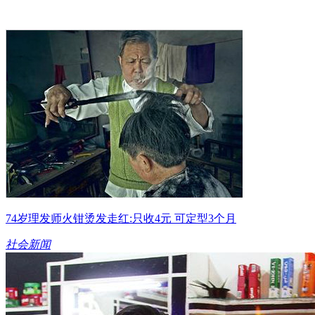
74岁理发师火钳烫发走红:只收4元 可定型3个月
社会新闻