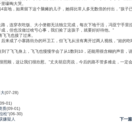
里嚎啕大哭。
亩地，如果留下这个脑瘫的儿子，她得比常人多无数倍的付出，“孩子已
，连穿衣吃饭、大小便都无法独立完成，每次下地干活，冯亚宁手里拉
干成，但也没做过啥亏心事，我们捡了这孩子，就要好好待他。”
将飞飞也接了过来。
来成了小寨路街办的环卫工，但飞飞从没有离开过两人视线，“娃的吃
到了飞飞身上，飞飞也慢慢学会了从1数到10，还能用很含糊的声音，
很照顾，这让我们很欣慰。”丈夫胡启亮说，今后的路不管多难走，一定
不大
(07-28)
)
(09-01)
资质
(09-01)
拉松”
(06-30)
抓获嫌疑人
下一篇