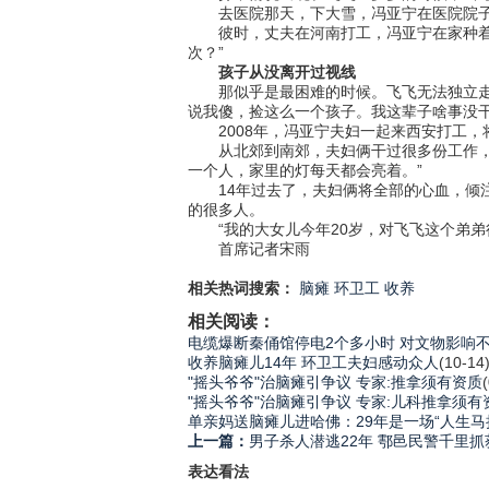
去医院那天，下大雪，冯亚宁在医院院子
彼时，丈夫在河南打工，冯亚宁在家种着4
次？”
孩子从没离开过视线
那似乎是最困难的时候。飞飞无法独立走路
说我傻，捡这么一个孩子。我这辈子啥事没
2008年，冯亚宁夫妇一起来西安打工，
从北郊到南郊，夫妇俩干过很多份工作，后
一个人，家里的灯每天都会亮着。”
14年过去了，夫妇俩将全部的心血，倾注
的很多人。
“我的大女儿今年20岁，对飞飞这个弟弟
首席记者宋雨
相关热词搜索：
脑瘫
环卫工
收养
相关阅读：
电缆爆断秦俑馆停电2个多小时 对文物影响
收养脑瘫儿14年 环卫工夫妇感动众人
(10-14
"摇头爷爷"治脑瘫引争议 专家:推拿须有资质
"摇头爷爷"治脑瘫引争议 专家:儿科推拿须有
单亲妈送脑瘫儿进哈佛：29年是一场“人生马
上一篇：
男子杀人潜逃22年 鄠邑民警千里
表达看法