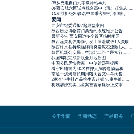
08
从充电自由到零碳驿站再到......
09
西安城六区试点综合高中（班）征集志.....
10
泰航拒绝20多名中国乘客登机 泰国机......
要闻
西安市纪委通报7起典型案例
陕西历史博物馆门票预约系统维护公告
最新公告 西安周边多个景区临时闭园
陕西潼关县强降雨引发土崖滑坡致1人失联
陕西柞水县持续强降雨突发泥石流致1人......
陕西机场公安局：空港北二路全段实行......
我国编制完成新版全月地质图
中国公民尽快撤离！中使馆郑重提醒
看守所辅警为40名在押人员转递物品和......
南通一烧烤店长期用猪肉冒充牛羊肉售......
2家企业牛蛙产品抗生素超标 涉事牛蛙......
梅姨涉嫌拐卖儿童案被害家庭盼正义审......
关于华商
华商动态
产品服务