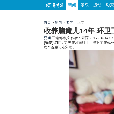
新闻
娱乐
运动
独
首页
>
新闻
>
要闻
> 正文
收养脑瘫儿14年 环
要闻
三秦都市报
作者：宋雨
2017-10-14 07
[摘要]
彼时，丈夫在河南打工，冯亚宁在家种
次？首席记者宋雨。