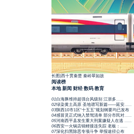
长图|西十贯秦楚 秦岭翠如故
阅读榜
本地
新闻
财经
数码
教育
01
白海豚维持超强台风级别 江浙多......
02
绿染黄土高原 圣地谱写新篇——延安......
03
陕西10市1区“十五五”规划纲要均已发布
04
感冒灵正式纳入禁驾清单 部分市民对......
05
河南西平县发生重大刑案嫌疑人在逃 ......
06
西安一火锅店锦鲤接连失踪 老板：......
07
深化扫黑除恶专项斗争 举报途径公布