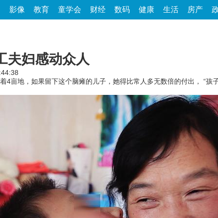
家
影像
教育
童学会
财经
数码
健康
生活
房产
卫工夫妇感动众人
:44:38
着4亩地，如果留下这个脑瘫的儿子，她得比常人多无数倍的付出， “孩