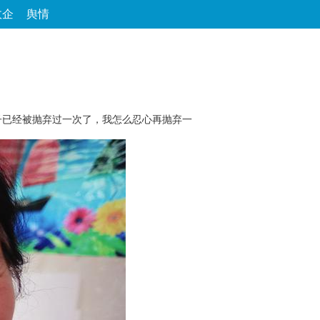
政企
舆情
论坛
数字报
房产
爱游
优选
子已经被抛弃过一次了，我怎么忍心再抛弃一