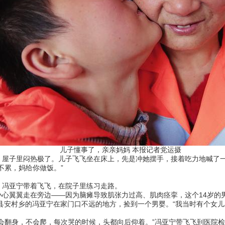
儿子懂事了，亲亲妈妈 本报记者党运摄
子里闷热极了。儿子飞飞坐在床上，先是冲她摆手，接着吃力地喊了一句
不累，妈给你做饭。”
冯亚宁带着飞飞，在院子里练习走路。
翼翼走在旁边——因为脑瘫导致肌张力过高、肌肉痉挛，这个14岁的
县安村乡的冯亚宁在家门口不远的地方，捡到一个男婴。“我当时有个女
翻身，不会爬，每次哭的时候，头都向后仰着。”冯亚宁带飞飞到医院检