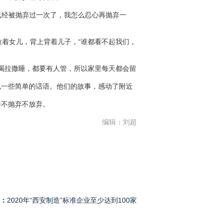
经被抛弃过一次了，我怎么忍心再抛弃一
着女儿，背上背着儿子，“谁都看不起我们，
喝拉撒睡，都要有人管，所以家里每天都会留
说一些简单的话语。他们的故事，感动了附近
会不抛弃不放弃。
编辑：刘超
：
2020年“西安制造”标准企业至少达到100家