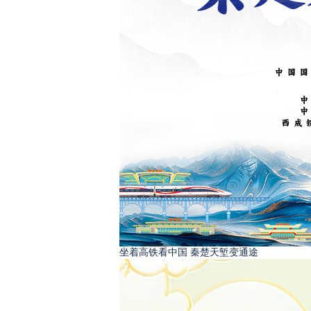
坐着高铁看中国 秦楚天堑变通途