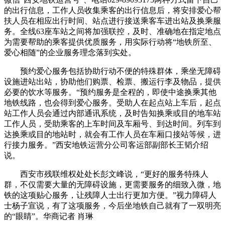
的出行信息，工作人员收集乘客的出行信息后，将安排爱心帮
扶人员在相应出行时间、站点进行接送乘客车进出站及换乘服
务。全线63座车站之间将加强联控，及时、准确地在指定地点
为需要帮助的乘客提供优质服务，用实际行动将“地铁所至、
爱心相随”的企业服务理念落到实处。
预约爱心服务包括协助行动不便的特殊群体，乘坐无障碍
设施进站出站，协助他们购票、检票、搬运行李及物品，提供
必要的饮水等服务。“预约服务是全程的，即使中途换乘其他
地铁线路，也会得到爱心服务。受助人在起点站上车后，起点
站工作人员会通过内部通讯系统，及时告知换乘或目的地车站
工作人员，受助乘客的上车时间及车厢号、到达时间。列车到
达换乘或目的地站时，就会有工作人员在车厢口接站等候，进
行接力服务。”西安地铁运营分公司客运部副部长王韬介绍
说。
西安市残联维权处处长彭文峰说，“更好的服务特殊人
群，不仅需要大量的无障碍设施，更需要服务的细致入微，地
铁的这项贴心服务，让残障人士出行更加方便。”视力障碍人
士杨子宣说，有了这项服务，今后坐地铁自己就有了一双明亮
的“眼睛”。华商记者 肖琳