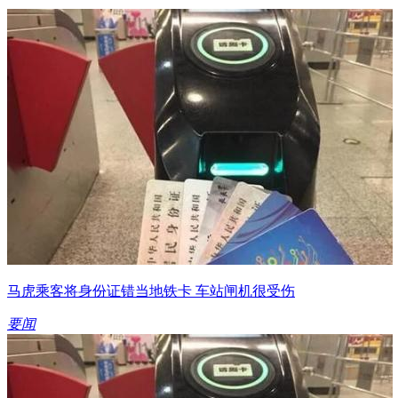
马虎乘客将身份证错当地铁卡 车站闸机很受伤
要闻