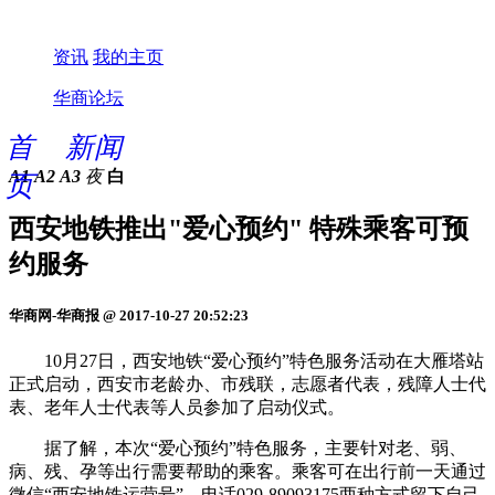
资讯
我的主页
华商论坛
首
新闻
A1
A2
A3
夜
白
页
西安地铁推出"爱心预约" 特殊乘客可预
约服务
华商网-华商报 @ 2017-10-27 20:52:23
10月27日，西安地铁“爱心预约”特色服务活动在大雁塔站
正式启动，西安市老龄办、市残联，志愿者代表，残障人士代
表、老年人士代表等人员参加了启动仪式。
据了解，本次“爱心预约”特色服务，主要针对老、弱、
病、残、孕等出行需要帮助的乘客。乘客可在出行前一天通过
微信“西安地铁运营号”、电话029-89093175两种方式留下自己