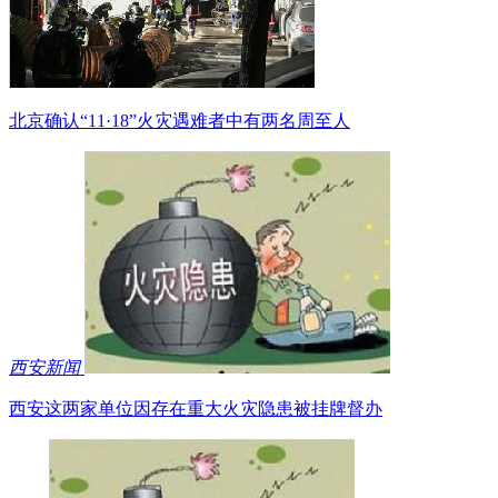
北京确认“11·18”火灾遇难者中有两名周至人
西安新闻
西安这两家单位因存在重大火灾隐患被挂牌督办