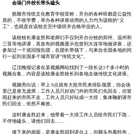
会场门外校长带头磕头
抚顺市传统文化教育学校宣称，开办的各种班都是公益性
质的，不收学费，举办各种讲座动用的人力均为该校的“义
工”，也就是在该校念完中级班并合格毕业的人。
该校校长康金胜和老师们不仅到开办分校的郑州、温州和
三亚等地讲课，其发布的视频显示也曾到大连等地做讲座，还
参加过一个巡回报告团，在团长带领下，与来自全国各地的同
行一起到全国多个城市宣讲“传统文化”。
辽沈晚报记者在某视频网站找到了一段长达1个多小时的
视频合集，内容是该校康金胜校长到各地去做传统文化讲座。
视频旁白说：早上 6点就有大批市民来排队领票，但会场
里已是座无虚席，工作人员只好劝门外的市民们先回去，但冒
雨赶来的市民不走，工作人员只好站成一大排，集体鞠躬请市
民们回去，依然不奏效。
这时康金胜赶来，他带着一大排工作人员给市民们下跪，
不停地磕头，请他们回去……
接下来的画面，是康金胜回到讲台上，但额头包着纱布，