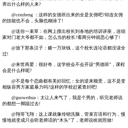
养出什么样的人来?
@cenzheng ：这样的女德班出来的全是女佣吧?却连女佣
的技能也不会，头脑也糊涂了!
@送你一束草：在网上搜出校长到各地的培训讲座，连咱
家对门老大爷都不如，怎么当的校长?看两分钟就恶心够了!
@放下那条汉子：赌一万块钱，这个校长连论语都没读全
过!
@来世再爱：很好奇，这学校会不会开设“男德班”，课程
会是什么样呢?
@不是每个恋曲都有美好回忆：女的逆来顺受，这不是变
相纵容男方家庭暴力吗?这样的学校赶紧查封吧!
@guoweihua：太让人来气了，我是个男的，听完老师说
的都想一脚踹过去!
@翔哥飞翔：这上课就像传销洗脑，管束言语和行为，慢
慢地就变成只会听老师话的“木头”了，老师说啥就照做!