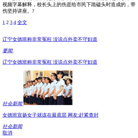
视频字幕解释，校长头上的伤是给市民下跪磕头时造成的，带
伤坚持讲座。?
1
2
3
4
全文
辽宁女德班称非常冤枉 没说点外卖不守妇道
要闻
辽宁女德班称非常冤枉 没说点外卖不守妇道
社会新闻
女德班宣扬女子就该在最底层 网友:赶紧查封
社会新闻
取消