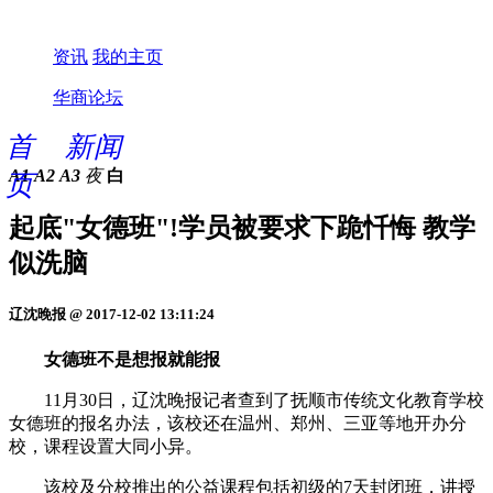
资讯
我的主页
华商论坛
首
新闻
A1
A2
A3
夜
白
页
起底"女德班"!学员被要求下跪忏悔 教学
似洗脑
辽沈晚报 @ 2017-12-02 13:11:24
女德班不是想报就能报
11月30日，辽沈晚报记者查到了抚顺市传统文化教育学校
女德班的报名办法，该校还在温州、郑州、三亚等地开办分
校，课程设置大同小异。
该校及分校推出的公益课程包括初级的7天封闭班，讲授