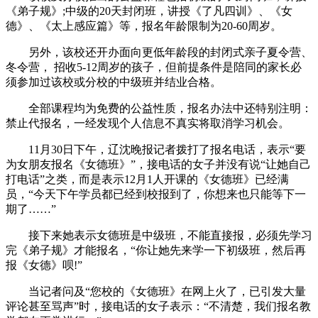
《弟子规》;中级的20天封闭班，讲授《了凡四训》、《女
德》、《太上感应篇》等，报名年龄限制为20-60周岁。
另外，该校还开办面向更低年龄段的封闭式亲子夏令营、
冬令营， 招收5-12周岁的孩子，但前提条件是陪同的家长必
须参加过该校或分校的中级班并结业合格。
全部课程均为免费的公益性质，报名办法中还特别注明：
禁止代报名，一经发现个人信息不真实将取消学习机会。
11月30日下午，辽沈晚报记者拨打了报名电话，表示“要
为女朋友报名《女德班》”，接电话的女子并没有说“让她自己
打电话”之类，而是表示12月1人开课的《女德班》已经满
员，“今天下午学员都已经到校报到了，你想来也只能等下一
期了……”
接下来她表示女德班是中级班，不能直接报，必须先学习
完《弟子规》才能报名，“你让她先来学一下初级班，然后再
报《女德》呗!”
当记者问及“您校的《女德班》在网上火了，已引发大量
评论甚至骂声”时，接电话的女子表示：“不清楚，我们报名教