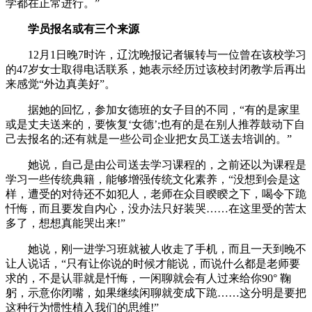
学都在正常进行。”
学员报名或有三个来源
12月1日晚7时许，辽沈晚报记者辗转与一位曾在该校学习
的47岁女士取得电话联系，她表示经历过该校封闭教学后再出
来感觉“外边真美好”。
据她的回忆，参加女德班的女子目的不同，“有的是家里
或是丈夫送来的，要恢复‘女德’;也有的是在别人推荐鼓动下自
己去报名的;还有就是一些公司企业把女员工送去培训的。”
她说，自己是由公司送去学习课程的，之前还以为课程是
学习一些传统典籍，能够增强传统文化素养，“没想到会是这
样，遭受的对待还不如犯人，老师在众目睽睽之下，喝令下跪
忏悔，而且要发自内心，没办法只好装哭……在这里受的苦太
多了，想想真能哭出来!”
她说，刚一进学习班就被人收走了手机，而且一天到晚不
让人说话，“只有让你说的时候才能说，而说什么都是老师要
求的，不是认罪就是忏悔，一闲聊就会有人过来给你90° 鞠
躬，示意你闭嘴，如果继续闲聊就变成下跪……这分明是要把
这种行为惯性植入我们的思维!”