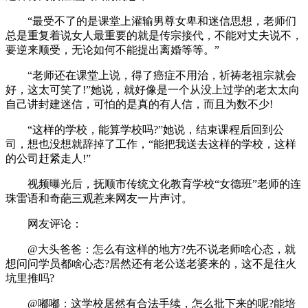
“最受不了的是课堂上灌输男尊女卑和迷信思想，老师们
总是重复着说女人最重要的就是传宗接代，不能对丈夫说不，
要逆来顺受，无论如何不能提出离婚等等。”
“老师还在课堂上说，得了癌症不用治，祈祷老祖宗就会
好，这太可笑了!”她说，就好像是一个从没上过学的老太太向
自己讲封建迷信，可怕的是真的有人信，而且为数不少!
“这样的学校，能算学校吗?”她说，结束课程后回到公
司，想也没想就辞掉了工作，“能把我送去这样的学校，这样
的公司赶紧走人!”
视频曝光后，抚顺市传统文化教育学校“女德班”老师的连
珠雷语和奇葩三观惹来网友一片声讨。
网友评论：
@大头爸爸：怎么有这样的地方?先不说老师啥心态，就
想问问学员都啥心态?居然还有老公送老婆来的，这不是往火
坑里推吗?
@嘟嘟：这学校居然有合法手续，怎么批下来的呢?能培