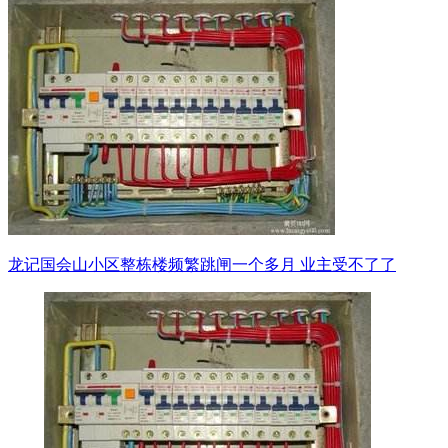
龙记国会山小区整栋楼频繁跳闸一个多月 业主受不了了