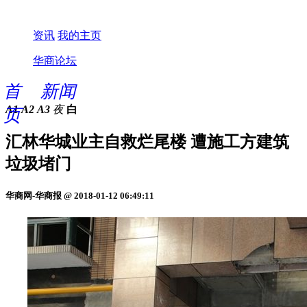
资讯
我的主页
华商论坛
首
新闻
A1
A2
A3
夜
白
页
汇林华城业主自救烂尾楼 遭施工方建筑
垃圾堵门
华商网-华商报 @ 2018-01-12 06:49:11