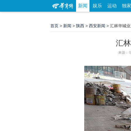
新闻
娱乐
运动
独
首页
>
新闻
>
陕西
>
西安新闻
> 汇林华城
汇林
来源：