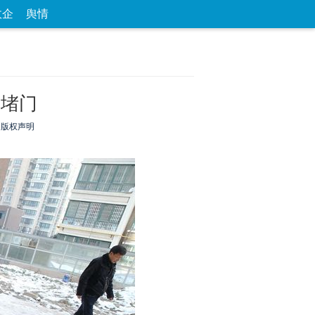
政企
舆情
论坛
数字报
房产
爱游
优选
圾堵门
版权声明