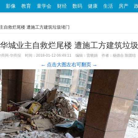
家
影像
教育
童学会
财经
数码
健康
生活
房产
业主自救烂尾楼 遭施工方建筑垃圾堵门
华城业主自救烂尾楼 遭施工方建筑垃
华商网-华商报
时间：2018-01-12 06:49:11
编辑：雷晓娟
作者：杨德合 陈团结
← 点击大图左右可翻页 →