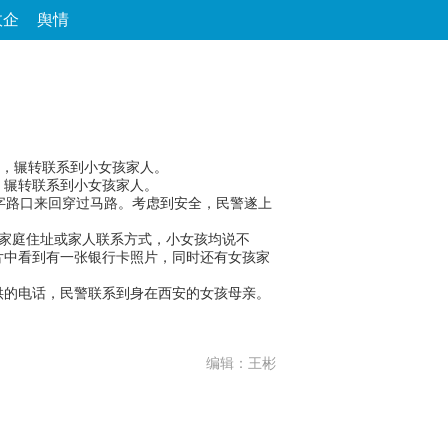
政企
舆情
论坛
数字报
房产
爱游
优选
，辗转联系到小女孩家人。
辗转联系到小女孩家人。
字路口来回穿过马路。考虑到安全，民警遂上
家庭住址或家人联系方式，小女孩均说不
片中看到有一张银行卡照片，同时还有女孩家
的电话，民警联系到身在西安的女孩母亲。
编辑：王彬