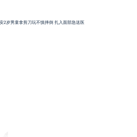
安2岁男童拿剪刀玩不慎摔倒 扎入面部急送医