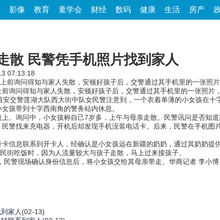
家
影像
教育
童学会
财经
数码
健康
生活
房产
走散 民警凭手机照片找到家人
13 07:13:18
上前询问得知与家人失散，安顿好孩子后，交警通过其手机里的一张照片
询问得知与家人失散，安顿好孩子后，交警通过其手机里的一张照片，
安交警莲湖大队西大街中队女民警注意到，一个衣着单薄的小女孩在十
小女孩带到十字西南角的警务站内休息。
。询问中，小女孩称自己7岁多，上午与母亲走散。民警讯问是否知道
，民警找来充电器，开机后却发现手机没装电话卡。后来，民警在手机图
信息联系到开卡人，经确认是小女孩远在新疆的奶奶，通过其奶奶提供
回民街吃饭时，因为人流量较大与孩子走散，马上过来接孩子。
，民警现场确认身份信息后，将小女孩交给其母亲带走。华商记者 李小博
找到家人
(02-13)