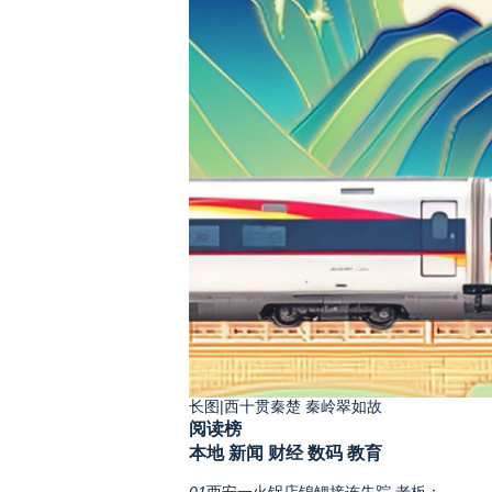
长图|西十贯秦楚 秦岭翠如故
阅读榜
本地
新闻
财经
数码
教育