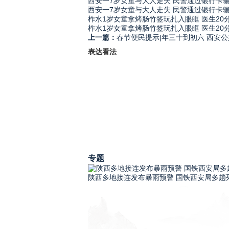
西安一7岁女童与大人走失 民警通过银行卡
西安一7岁女童与大人走失 民警通过银行卡
柞水1岁女童拿烤肠竹签玩扎入眼眶 医生20
柞水1岁女童拿烤肠竹签玩扎入眼眶 医生20
上一篇：
春节便民提示|年三十到初六 西安
表达看法
专题
陕西多地接连发布暴雨预警 国铁西安局多趟