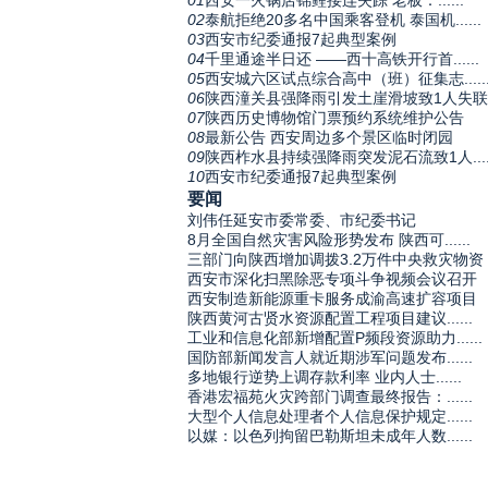
01
西安一火锅店锦鲤接连失踪 老板：......
02
泰航拒绝20多名中国乘客登机 泰国机......
03
西安市纪委通报7起典型案例
04
千里通途半日还 ——西十高铁开行首......
05
西安城六区试点综合高中（班）征集志.....
06
陕西潼关县强降雨引发土崖滑坡致1人失联
07
陕西历史博物馆门票预约系统维护公告
08
最新公告 西安周边多个景区临时闭园
09
陕西柞水县持续强降雨突发泥石流致1人.....
10
西安市纪委通报7起典型案例
要闻
刘伟任延安市委常委、市纪委书记
8月全国自然灾害风险形势发布 陕西可......
三部门向陕西增加调拨3.2万件中央救灾物资
西安市深化扫黑除恶专项斗争视频会议召开
西安制造新能源重卡服务成渝高速扩容项目
陕西黄河古贤水资源配置工程项目建议......
工业和信息化部新增配置P频段资源助力......
国防部新闻发言人就近期涉军问题发布......
多地银行逆势上调存款利率 业内人士......
香港宏福苑火灾跨部门调查最终报告：......
大型个人信息处理者个人信息保护规定......
以媒：以色列拘留巴勒斯坦未成年人数......