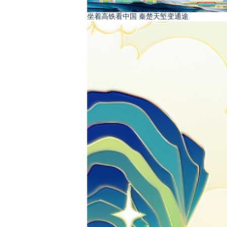
坐着高铁看中国 秦楚天堑变通途