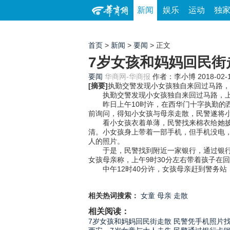
新闻
娱乐
运动
独
首页
>
新闻
>
要闻
> 正文
7岁女孩和妈妈回民街
要闻
华商网-华商报
作者：李小博
2018-02-
[摘要]
执勤交警发现小女孩独自来回过马路，
执勤交警发现小女孩独自来回过马路，上前
昨日上午10时许，在西华门十字执勤的西
前询问，得知小女孩与母亲走散，民警遂将
看小女孩衣着单薄，民警找来棉衣给她披上
清。小女孩身上带着一部手机，但手机没电
人的照片。
于是，民警找到附近一家银行，通过银行卡
女孩母亲称，上午9时30分左右带着孩子在
中午12时40分许，女孩母亲赶到警务站
相关热词搜索：
女童
母亲
走散
相关阅读：
7岁女孩和妈妈回民街走散 民警凭手机照片