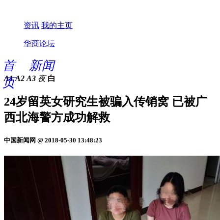
资讯
我的主页
华商论坛
首
新闻
A1
A2
A3
夜
白
页
24岁留英女研究生被骗入传销窝 已被广
西北海警方成功解救
中国新闻网 @ 2018-05-30 13:48:23