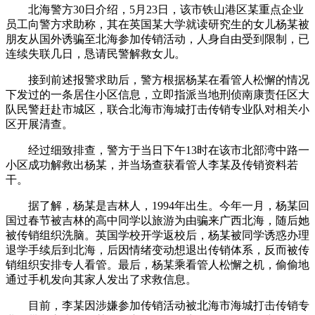
北海警方30日介绍，5月23日，该市铁山港区某重点企业
员工向警方求助称，其在英国某大学就读研究生的女儿杨某被
朋友从国外诱骗至北海参加传销活动，人身自由受到限制，已
连续失联几日，恳请民警解救女儿。
接到前述报警求助后，警方根据杨某在看管人松懈的情况
下发过的一条居住小区信息，立即指派当地刑侦南康责任区大
队民警赶赴市城区，联合北海市海城打击传销专业队对相关小
区开展清查。
经过细致排查，警方于当日下午13时在该市北部湾中路一
小区成功解救出杨某，并当场查获看管人李某及传销资料若
干。
据了解，杨某是吉林人，1994年出生。今年一月，杨某回
国过春节被吉林的高中同学以旅游为由骗来广西北海，随后她
被传销组织洗脑。英国学校开学返校后，杨某被同学诱惑办理
退学手续后到北海，后因情绪变动想退出传销体系，反而被传
销组织安排专人看管。最后，杨某乘看管人松懈之机，偷偷地
通过手机发向其家人发出了求救信息。
目前，李某因涉嫌参加传销活动被北海市海城打击传销专