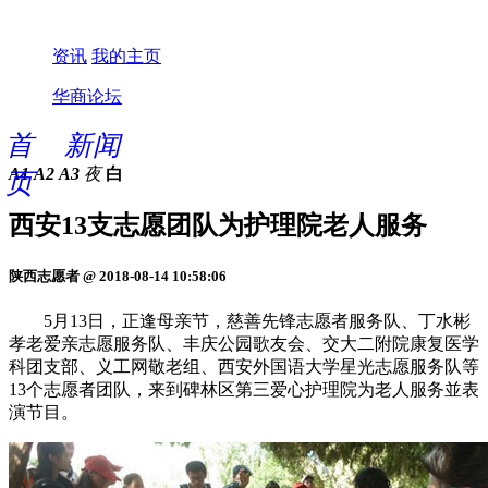
资讯
我的主页
华商论坛
首
新闻
A1
A2
A3
夜
白
页
西安13支志愿团队为护理院老人服务
陕西志愿者 @ 2018-08-14 10:58:06
5月13日，正逢母亲节，慈善先锋志愿者服务队、丁水彬
孝老爱亲志愿服务队、丰庆公园歌友会、交大二附院康复医学
科团支部、义工网敬老组、西安外国语大学星光志愿服务队等
13个志愿者团队，来到碑林区第三爱心护理院为老人服务並表
演节目。