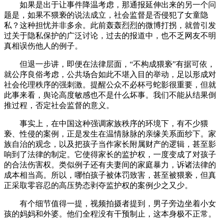
如果是出于让事件降温考虑，那通报延伸出来的另一个问
题是，如果不猥亵的说法成立，社会监督是否侵犯了女童隐
私？这种担忧并非多余。此前轰轰烈烈的微博打拐，就曾引发
过关于隐私保护的广泛讨论，过去的报道中，也不乏网友不明
真相误伤他人的例子。
但退一步讲，即便在法律层面，“不构成猥亵”有据可依，
就公序良俗考虑，公共场合如此不堪入目的举动，足以形成对
社会伦理秩序的强刺激。提醒公众不必杯弓蛇影很重要，但就
此事来看，舆论高度敏感也不是什么坏事。我们不能从结果倒
推过程，否定社会监督的意义。
事实上，在中国这种强调家族秩序的环境下，有不少猥
亵、性侵的案例，正是发生在温情脉脉的亲缘关系面纱下。家
族自治的观念，以及把孩子当作家长附属财产的逻辑，甚至影
响到了法律的制定。它使得家长的监护权，一度变成了对孩子
的合法伤害权。类似例子还有夫妻间的家庭暴力，诉诸法律的
成本相当高。所以，哪怕孩子被体罚致害，甚至被猥亵，但真
正采取零容忍的高压势态剥夺监护权的案例少之又少。
有个细节值得一提，视频拍摄者提到，男子旁边坐着小女
孩的妈妈和外婆。他们全程没有干预制止，这本身极不正常。