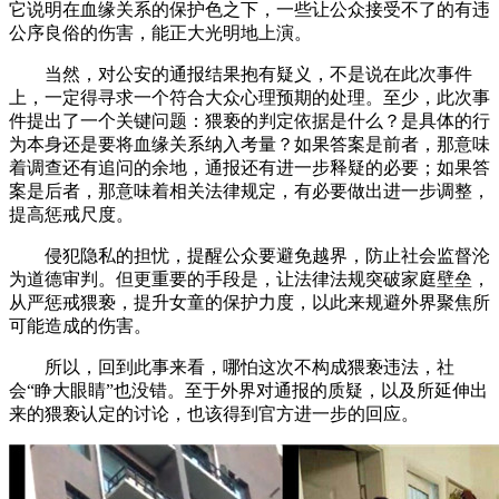
它说明在血缘关系的保护色之下，一些让公众接受不了的有违
公序良俗的伤害，能正大光明地上演。
当然，对公安的通报结果抱有疑义，不是说在此次事件
上，一定得寻求一个符合大众心理预期的处理。至少，此次事
件提出了一个关键问题：猥亵的判定依据是什么？是具体的行
为本身还是要将血缘关系纳入考量？如果答案是前者，那意味
着调查还有追问的余地，通报还有进一步释疑的必要；如果答
案是后者，那意味着相关法律规定，有必要做出进一步调整，
提高惩戒尺度。
侵犯隐私的担忧，提醒公众要避免越界，防止社会监督沦
为道德审判。但更重要的手段是，让法律法规突破家庭壁垒，
从严惩戒猥亵，提升女童的保护力度，以此来规避外界聚焦所
可能造成的伤害。
所以，回到此事来看，哪怕这次不构成猥亵违法，社
会“睁大眼睛”也没错。至于外界对通报的质疑，以及所延伸出
来的猥亵认定的讨论，也该得到官方进一步的回应。