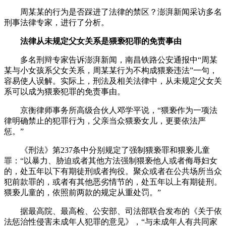
周某某的行为是否踩进了法律的禁区？澎湃新闻采访多名
刑事法律专家，进行了分析。
法律从未规定父女关系是猥亵犯罪的免责事由
多名刑辩专家告诉澎湃新闻，南昌铁路公安通报中“周某
某与小女孩系父女关系，周某某行为不构成猥亵违法”一句，
容易使人误解。实际上，刑法及相关法律中，从未规定父女关
系可以成为猥亵犯罪的免责事由。
京衡律师事务所高级合伙人邓学平说，“猥亵作为一项法
律明确禁止的犯罪行为，父亲当众猥亵女儿，更要依法严
惩。”
《刑法》第237条中分别规定了强制猥亵罪和猥亵儿童
罪：“以暴力、胁迫或者其他方法强制猥亵他人或者侮辱妇女
的，处五年以下有期徒刑或者拘役。聚众或者在公共场所当众
犯前款罪的，或者有其他恶劣情节的，处五年以上有期徒刑。
猥亵儿童的，依照前两款的规定从重处罚。”
据最高院、最高检、公安部、司法部联合发布的《关于依
法惩治性侵害未成年人犯罪的意见》，“与未成年人有共同家