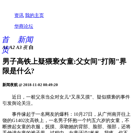
资讯
我的主页
华商论坛
首
新闻
A1
A2
A3
夜
白
页
男子高铁上疑猥亵女童:父女间"打闹"界
限是什么?
新闻夜航 @ 2018-11-02 08:49:20
近日，一桩父亲当众对女儿“又亲又摸”、疑似猥亵的事件
引发舆论关注。
事件缘起于一名网友的爆料：10月27日，从广州南开往上
饶的G1402次高铁上，一名男子怀抱一个约五六岁的女童，不
断撩起女童的衣服，抚摸、亲吻她的背部、脸部、颈部，还将
手伸进女童的裤子里，过程中，女童还说“爸爸，我疼，你不