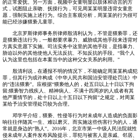
的正常爱抚。另一方面，视频中女童明显以肢体和语言的方
式，试图阻止亲吻、抚摸行为，可见周某某明显违背女童意
愿，强制实施上述行为。综合主客观分析，周某某的行为很可
能已经涉嫌猥亵儿童罪。
北京罗斯律师事务所律师殷清利认为，不管是猥亵罪，还
是猥亵违法行为，一般都要求暴力、威胁或其他手段来违背对
方真实意愿下实施。司法实务中这里的其他手段，是指暴力、
胁迫以外的其他使他人无法反抗、不知反抗的手段。“我个人
认为这里也包括在本案当中的这种父女关系的利用。”
殷清利说，在通报不明的情况下，不能确定周某某构成犯
罪，但其行为或许构成《中华人民共和国治安管理处罚法》中
的“违法猥亵”。应根据“猥亵他人的，处五日以上十日以下拘
留;猥亵智力残疾人、精神病人、不满十四周岁的人或者有其
他严重情节的，处十日以上十五日以下拘留”之规定，对周某
某给予治安管理处罚较为合理。
邓学平介绍，猥亵、性侵等行为对未成年人造成的负面影
响往往伴随其一生、难以磨灭。而实施这些伤害行为的人，通
常就是身边的“熟人”。2016年，北京市第一中级人民法院就性
侵未成年人案件发布风险提示，罪犯与被害人是亲戚、邻居、