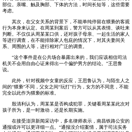
部位。亲嘴、触及胸部、下体的方法，时间长短等，这些需要
考虑。
其次，在父女关系的背景下，不能单纯停留在猥亵的客观
行为本身来认定。在周某到案后，警方可以从其表情、谈吐来
判断。不仅仅从周某某口供，还对孩子母亲、一起生活的家人
等进行调查，在不能排除家人包庇的情况下，对其夫妻间关
系、周围的人等，进行相对广泛的调查。
“这个事件是在公共场合暴露出来的，我们应该相信司法
机关不会用自由心证来得出一个偏护男方的结论。”王思鲁
说。
此外，针对视频中女童的反应，王思鲁认为，与陌生人之
间的“猥亵”不同，父女之间“玩打”行为，女方的不同意，不能
完全以此作为猥亵的标准。
殷清利认为，周某某是否构成犯罪，关键看周某某此次对
孩子所为，是一时激动，还是长期实施。
在接受澎湃新闻采访中，多名律师表示，南昌铁路公安的
通报或许可以更详细一点。“通报没介绍案情，属于司法实务