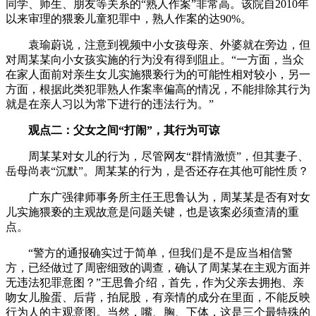
同学、师生、朋友等关系的“熟人作案”非常高。该院自2010年
以来审理的猥亵儿童犯罪中，熟人作案的达90%。
袁瑜蔚说，注意到视频中小女孩母亲、外婆就在旁边，但
对周某某向小女孩实施的行为没有得到阻止。“一方面，当众
在家人面前对亲生女儿实施猥亵行为的可能性相对较小，另一
方面，根据此类犯罪熟人作案率偏高的情况，不能排除其行为
就是在亲人习以为常下进行的违法行为。”
观点二：父女之间“打闹”，其行为可谅
周某某对女儿的行为，尽管网友“群情激愤”，但其妻子、
岳母尚表“沉默”。周某某的行为，是否还存在其他可能性质？
广东广强律师事务所主任王思鲁认为，周某某是否有对女
儿实施猥亵的主观故意是问题关键，也是该案必须查清的重
点。
“警方的通报确实过于简单，但我们是不是应当相信警
方，已经做过了周密细致的调查，确认了周某某在主观方面并
无违法犯罪意图？”王思鲁介绍，首先，作为父亲去拥抱、亲
吻女儿脸蛋、后背，拍屁股，有亲情的成分在里面，不能反映
行为人的主观意图。当然，嘴、胸、下体，这是三个最特殊的