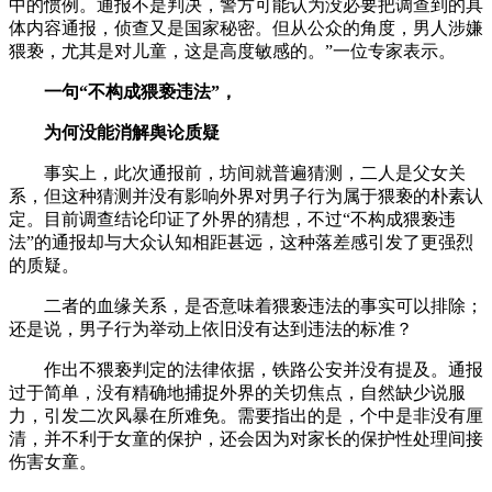
中的惯例。通报不是判决，警方可能认为没必要把调查到的具
体内容通报，侦查又是国家秘密。但从公众的角度，男人涉嫌
猥亵，尤其是对儿童，这是高度敏感的。”一位专家表示。
一句“不构成猥亵违法”，
为何没能消解舆论质疑
事实上，此次通报前，坊间就普遍猜测，二人是父女关
系，但这种猜测并没有影响外界对男子行为属于猥亵的朴素认
定。目前调查结论印证了外界的猜想，不过“不构成猥亵违
法”的通报却与大众认知相距甚远，这种落差感引发了更强烈
的质疑。
二者的血缘关系，是否意味着猥亵违法的事实可以排除；
还是说，男子行为举动上依旧没有达到违法的标准？
作出不猥亵判定的法律依据，铁路公安并没有提及。通报
过于简单，没有精确地捕捉外界的关切焦点，自然缺少说服
力，引发二次风暴在所难免。需要指出的是，个中是非没有厘
清，并不利于女童的保护，还会因为对家长的保护性处理间接
伤害女童。