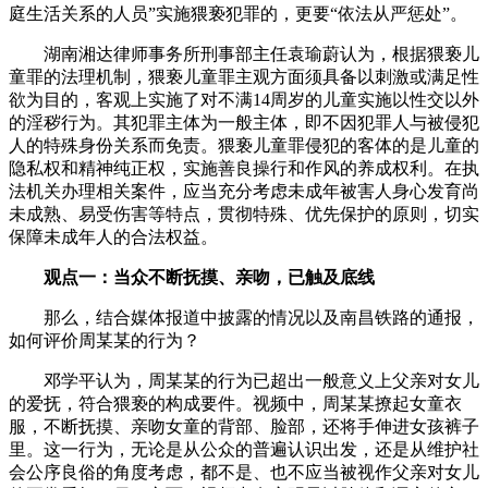
庭生活关系的人员”实施猥亵犯罪的，更要“依法从严惩处”。
湖南湘达律师事务所刑事部主任袁瑜蔚认为，根据猥亵儿
童罪的法理机制，猥亵儿童罪主观方面须具备以刺激或满足性
欲为目的，客观上实施了对不满14周岁的儿童实施以性交以外
的淫秽行为。其犯罪主体为一般主体，即不因犯罪人与被侵犯
人的特殊身份关系而免责。猥亵儿童罪侵犯的客体的是儿童的
隐私权和精神纯正权，实施善良操行和作风的养成权利。在执
法机关办理相关案件，应当充分考虑未成年被害人身心发育尚
未成熟、易受伤害等特点，贯彻特殊、优先保护的原则，切实
保障未成年人的合法权益。
观点一：当众不断抚摸、亲吻，已触及底线
那么，结合媒体报道中披露的情况以及南昌铁路的通报，
如何评价周某某的行为？
邓学平认为，周某某的行为已超出一般意义上父亲对女儿
的爱抚，符合猥亵的构成要件。视频中，周某某撩起女童衣
服，不断抚摸、亲吻女童的背部、脸部，还将手伸进女孩裤子
里。这一行为，无论是从公众的普遍认识出发，还是从维护社
会公序良俗的角度考虑，都不是、也不应当被视作父亲对女儿