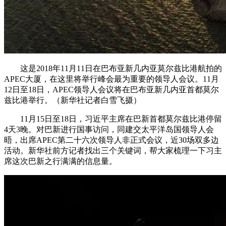
这是2018年11月11日在巴布亚新几内亚莫尔兹比港航拍的
APEC大厦，在这里将举行峰会最为重要的领导人会议。11月
12日至18日，APEC领导人会议将在巴布亚新几内亚首都莫尔
兹比港举行。（新华社记者白雪飞摄）
11月15日至18日，习近平主席在巴新首都莫尔兹比港停留
4天3晚。对巴新进行国事访问，同建交太平洋岛国领导人会
晤，出席APEC第二十六次领导人非正式会议，近30场双多边
活动。新华社前方记者找出三个关键词，帮大家梳理一下习主
席这次巴新之行满满的信息量。