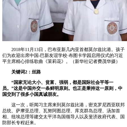
2018年11月13日，巴布亚新几内亚首都莫尔兹比港。孩子
们为欢迎出席中国-巴新友谊学校·布图卡学园启用仪式的习近
平主席精心排练歌曲《茉莉花》。（新华社记者费茂华摄）
关键词2：丝路
“国家无论大小、贫富、强弱，都是国际社会平等一
员。”这是中国外交一条鲜明原则。也正是秉持这一原则，中
国交到了很多小国真诚朋友。
这一次，听闻习主席来到莫尔兹比港，密克罗尼西亚联邦
总统、萨摩亚总理、瓦努阿图总理、库克群岛总理、汤加首
相、纽埃总理等建交太平洋岛国领导人以及斐济政府代表、国
防部长专程赶来。