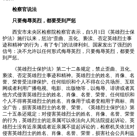
检察官说法
只要侮辱英烈，都要受到严惩
西安市未央区检察院检察官表示，自5月1日《英雄烈士保
护法》施行以来，惩治“歪曲、丑化、亵渎、否定英雄烈士事
迹和精神”的行为，有了专门的法律利剑。国家发出了强烈的
信号：决不允许以任何形式侮辱英烈，只要侮辱英烈，都要受
到严惩。
《英雄烈士保护法》第二十二条规定，禁止歪曲、丑化、
亵渎、否定英雄烈士事迹和精神。英雄烈士的姓名、肖像、名
誉、荣誉受法律保护。任何组织和个人不得在公共场所、互联
网或者利用广播电视、电影、出版物等，以侮辱、诽谤或者其
他方式侵害英雄烈士的姓名、肖像、名誉、荣誉。任何组织和
个人不得将英雄烈士的姓名、肖像用于或者变相用于商标、商
业广告，损害英雄烈士的名誉、荣誉。《英雄烈士保护法》第
二十五条还规定：对侵害英雄烈士的姓名、肖像、名誉、荣誉
的行为，英雄烈士的近亲属可以依法向人民法院提起诉讼。英
雄烈士没有近亲属或者近亲属不提起诉讼的，检察机关依法对
侵害英雄烈士的姓名、肖像、名誉、荣誉，损害社会公共利益