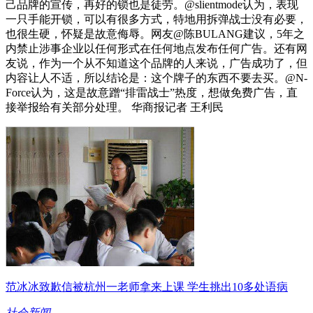
己品牌的宣传，再好的锁也是徒劳。@slientmode认为，表现
一只手能开锁，可以有很多方式，特地用拆弹战士没有必要，
也很生硬，怀疑是故意侮辱。网友@陈BULANG建议，5年之
内禁止涉事企业以任何形式在任何地点发布任何广告。还有网
友说，作为一个从不知道这个品牌的人来说，广告成功了，但
内容让人不适，所以结论是：这个牌子的东西不要去买。@N-
Force认为，这是故意蹭“排雷战士”热度，想做免费广告，直
接举报给有关部分处理。 华商报记者 王利民
范冰冰致歉信被杭州一老师拿来上课 学生挑出10多处语病
社会新闻