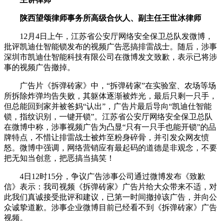
陕西望颂律师事务所高级合伙人、副主任王世冰律师
12月4日上午，江苏省公安厅网络安全保卫总队发微博，
批评凯迪仕智能锁发布的视频广告恶搞排雷战士。随后，涉事
深圳市凯迪仕智能科技有限公司在微博发文致歉，表示已将涉
事的视频广告撤掉。
广告片《拆弹砖家》中，“拆弹砖家”在实验室、农场等场
所拆除炸弹均告失败，其躯体逐渐被炸光，最后只剩一只手，
但总能回到家并被爸妈“认出”，广告片最后导向“凯迪仕智能
锁，指纹识别，一键开锁”。江苏省公安厅网络安全保卫总队
在微博中称，涉事视频广告为凸显“只有一只手也能开锁”的品
牌特点，不惜让排雷战士被炸至粉身碎骨，并引发众网友愤
怒。微博中强调，网络营销应有最起码的道德是非观念，不要
把无知当创意，把恶搞当搞笑！
4日12时15分，争议广告涉事公司通过微博发布《致歉
信》表示：我司视频《拆弹砖家》广告片给大众带来不适，对
此我们真诚接受批评和建议，已第一时间撤掉该广告，并向公
众诚挚道歉。涉事企业微博目前已经看不到《拆弹砖家》广告
视频。