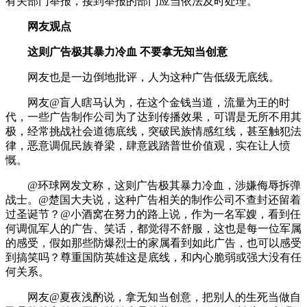
有关部门举报，接到举报的部门应当依法及时处理。
网友观点
这则广告极其暴力冷血 不要拿无知当创意
网友也是一边倒地批评，人为这种广告低级无底线。
网友@盲人瞎马认为，在这个金钱当道，流量为王的时
代，一些广告制作公司为了达到传播效果，可谓是无所不用其
极，经常挑战社会道德底线，突破民族情感红线，甚至触犯法
律，恶意调侃民族脊梁，肆意践踏普世价值观，实在让人愤
慨。
@环球网发文称，这则广告极其暴力冷血，涉嫌侮辱拆弹
战士。@楚国大夫说，这种广告相关的制作公司不查封还留着
过圣诞节？@小酒窝在努力的路上说，作为一名军嫂，看到任
何调侃军人的广告、笑话，都觉得不舒服，这也是每一位军属
的感受，假如那些防爆烈士的家属看到如此广告，也可以感受
到搞笑吗？尊重国防英雄这是底线，和内心脆弱或强大没有任
何关系。
网友@夏夜浅酌说，拿无知当创意，把别人的生死当做自