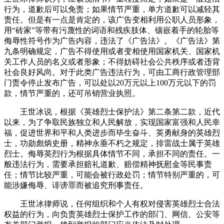
行为，道歉后可以免责；如果情节严重，单方道歉可以减轻其
责任。但是有一点是肯定的，该广告变相利用公职人员形象，
用“砖家”等带有污蔑性的词语和残疾肢体、镶嵌着手的轮胎等
侮辱性符号作为广告内容，违法了《广告法》。《广告法》第
九条明确规定，广告不得使用或者变相使用国家机关、国家机
关工作人员的名义或者形象；不得妨碍社会公共秩序或者违背
社会良好风尚。对于此类广告违法行为，可由工商行政管理部
门责令停止发布广告，可以处以20万元以上100万元以下的罚
款，情节严重的，还可吊销营业执照。
王世冰说，根据《英雄烈士保护法》第二条第二款，近代
以来，为了争取民族独立和人民解放，实现国家富强和人民幸
福，促进世界和平和人类进步而毕生奋斗、英勇献身的英雄烈
士，功勋彪炳史册，精神永垂不朽之规定，排雷战士属于英雄
烈士。侮辱英烈行为根据具体情节不同，承担不同的责任。一
般违法行为，需要承担赔礼道歉、赔偿精神抚慰金等民事责
任；情节比较严重，可能会被行政处罚；情节特别严重的，可
能涉嫌侮辱、诽谤罪而被追究刑事责任。
王世冰律师说，任何组织和个人有权对侵害英雄烈士合法
权益的行为，向负责英雄烈士保护工作的部门、网信、公安等