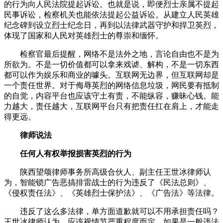
的行为向人民法院提起诉讼。也就是说，即便烈士亲属不提起
民事诉讼，检察机关也能依法提起公益诉讼。从建立人民英雄
纪念碑到设立烈士纪念日，再到以法律武器守护和捍卫英烈，
体现了国家和人民对英雄烈士的尊崇和缅怀。
检察官最后提醒，网络不是法外之地，言论自由也不是为
所欲为。不是一切价值都可以拿来戏谑、解构，不是一切东西
都可以作为娱乐和商业的噱头。互联网无边界，但互联网却是
一个责任世界。对于侮辱英烈的网络信息垃圾，网民要有抵制
的自觉，内容平台也应该守土有责，不能纵容，赚昧心钱。能
力越大，责任越大，互联网平台只有把责任扛在肩上，才能走
得更远。
律师说法
任何人有权举报损害英烈的行为
陕西望颂律师事务所高级合伙人、副主任王世冰律师认
为，智能锁广告恶搞排雷战士的行为违反了《民法总则》、
《侵权责任法》、《英雄烈士保护法》、《广告法》等法律。
违反了这么多法律，单方面道歉就可以不用承担责任吗？
王世冰律师认为，应该视情节严重程度而定，如果是一般违法