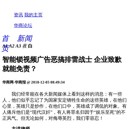
资讯
我的主页
华商论坛
首
新闻
A1
A2
A3
夜
白
页
智能锁视频广告恶搞排雷战士 企业致歉
就能免责？
华商网-华商报 @ 2018-12-05 08:49:34
我们经常能在各大新闻媒体上看到这样的消息：有一些
人，他们似乎忘记了为国家安定牺牲生命的这些英雄，在他们
心里，英雄只是炒作，在他们口中，英雄成了调侃的对象。有
人痛斥他们是“现代汉奸”，有人将罪名归因于“娱乐至死”的不
正风气。但无论如何，对侮辱英烈，我们零容忍！
主讲律师