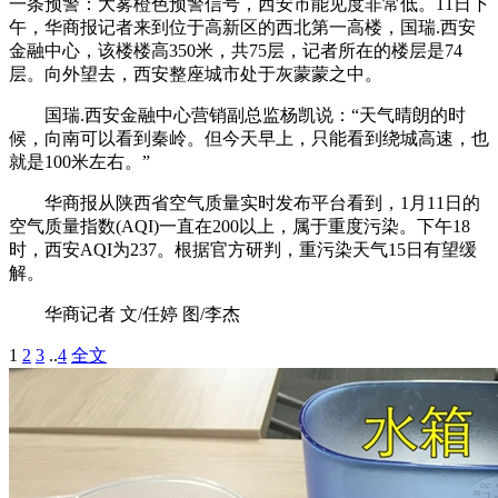
一条预警：大雾橙色预警信号，西安市能见度非常低。11日下
午，华商报记者来到位于高新区的西北第一高楼，国瑞.西安
金融中心，该楼楼高350米，共75层，记者所在的楼层是74
层。向外望去，西安整座城市处于灰蒙蒙之中。
国瑞.西安金融中心营销副总监杨凯说：“天气晴朗的时
候，向南可以看到秦岭。但今天早上，只能看到绕城高速，也
就是100米左右。”
华商报从陕西省空气质量实时发布平台看到，1月11日的
空气质量指数(AQI)一直在200以上，属于重度污染。下午18
时，西安AQI为237。根据官方研判，重污染天气15日有望缓
解。
华商记者 文/任婷 图/李杰
1
2
3
..
4
全文