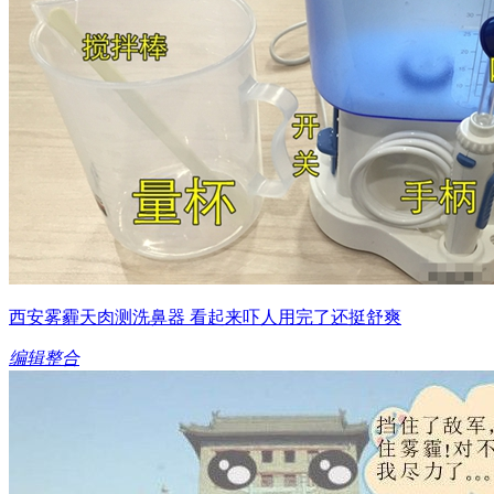
西安雾霾天肉测洗鼻器 看起来吓人用完了还挺舒爽
编辑整合