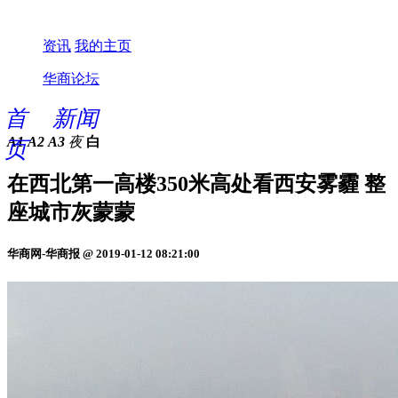
资讯
我的主页
华商论坛
首
新闻
A1
A2
A3
夜
白
页
在西北第一高楼350米高处看西安雾霾 整
座城市灰蒙蒙
华商网-华商报 @ 2019-01-12 08:21:00