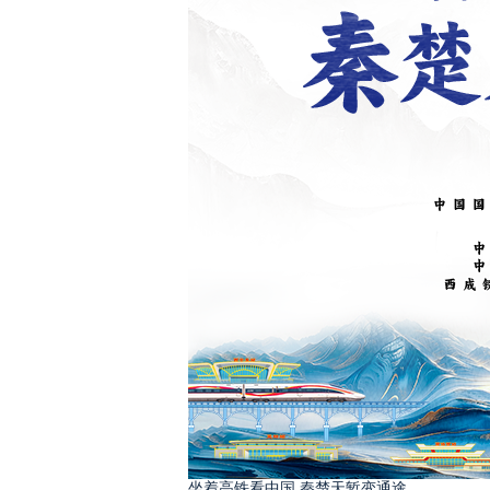
坐着高铁看中国 秦楚天堑变通途