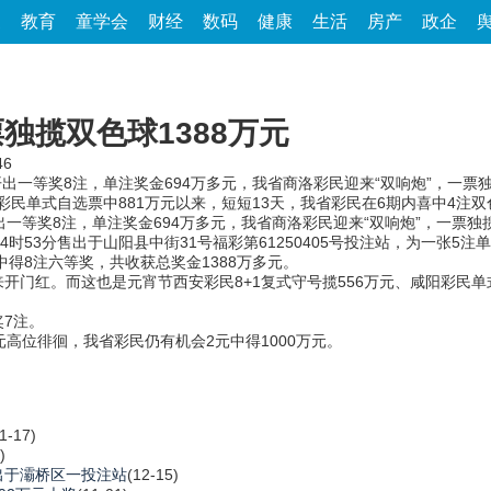
家
教育
童学会
财经
数码
健康
生活
房产
政企
独揽双色球1388万元
46
国开出一等奖8注，单注奖金694万多元，我省商洛彩民迎来“双响炮”，一票
阳彩民单式自选票中881万元以来，短短13天，我省彩民在6期内喜中4注
出一等奖8注，单注奖金694万多元，我省商洛彩民迎来“双响炮”，一票独揽
53分售出于山阳县中街31号福彩第61250405号投注站，为一张5
中得8注六等奖，共收获总奖金1388万多元。
红。而这也是元宵节西安彩民8+1复式守号揽556万元、咸阳彩民单式
7注。
位徘徊，我省彩民仍有机会2元中得1000万元。
1-17)
)
出于灞桥区一投注站
(12-15)