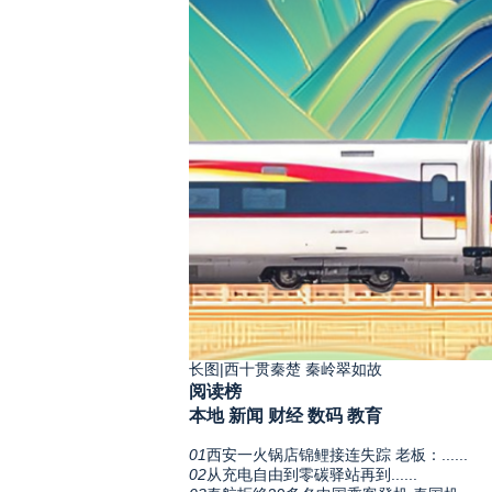
长图|西十贯秦楚 秦岭翠如故
阅读榜
本地
新闻
财经
数码
教育
01
西安一火锅店锦鲤接连失踪 老板：......
02
从充电自由到零碳驿站再到......