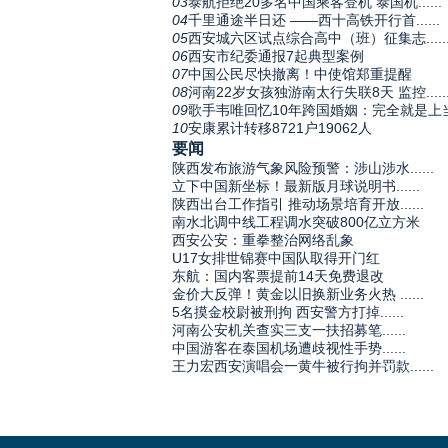
03
泰航拒绝20多名中国乘客登机 泰国机......
04
千里通途半日还 ——西十高铁开行首......
05
西安城六区试点综合高中（班）征集志.....
06
西安市纪委通报7起典型案例
07
中国公民尽快撤离！中使馆郑重提醒
08
河南22岁女孩独游南太行失联8天 监控.....
09
歌手韦唯回忆10年跨国婚姻：完全就是上
10
安康累计转移8721户19062人
要闻
陕西发布旅游气象风险预警：涉山涉水......
立下中国新坐标！最新版月球说明书......
陕西出台工作指引 推动场景培育开放......
南水北调中线工程调水突破800亿立方米
西安公安：重拳整治网络乱象
U17女排世锦赛中国队取得开门红
东航：国内客票提前14天免费退改
金价大反弹！黄金以旧换新业务火热 ......
5名摸金校尉被刑拘 西安警方打掉......
河南公安机关查实三支一扶招募笔......
中国游客在泰国机场遭歧视性手势......
王力宏西安演唱会一黄牛被行拘并罚款......