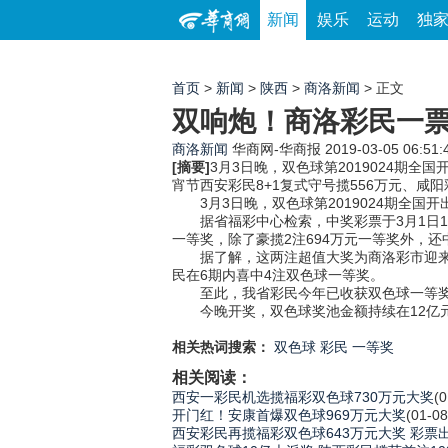
新闻
娱乐
运动
独
首页
>
新闻
>
陕西
>
商洛新闻
> 正文
双响炮！商洛彩民一票
商洛新闻
华商网-华商报
2019-03-05 06:51:
[摘要]
3月3日晚，双色球第2019024期全
宵节西安彩民8+1复式守号揽556万元、咸
3月3日晚，双色球第2019024期全国开
据省福彩中心检索，中奖彩票于3月1日14时
一等奖，除了豪揽2注694万元一等奖外，还
据了解，这两注超值大奖为商洛彩市迎来开门
民在6期内喜中4注双色球一等奖。
至此，我省彩民今年已收获双色球一等奖
今晚开奖，双色球奖池金额持续在12亿元高
相关热词搜索：
双色球
彩民
一等奖
相关阅读：
西安一彩民机选揽福彩双色球730万元大奖
(0
开门红！安康首爆双色球969万元大奖
(01-08
西安彩民再揽福彩双色球643万元大奖 彩票