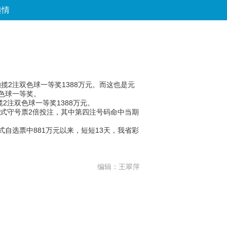
舆情
论坛
数字报
房产
爱游
优选
独揽2注双色球一等奖1388万元。而这也是元
双色球一等奖。
2注双色球一等奖1388万元。
注单式守号票2倍投注，其中第四注号码命中当期
自选票中881万元以来，短短13天，我省彩
编辑：王翠萍