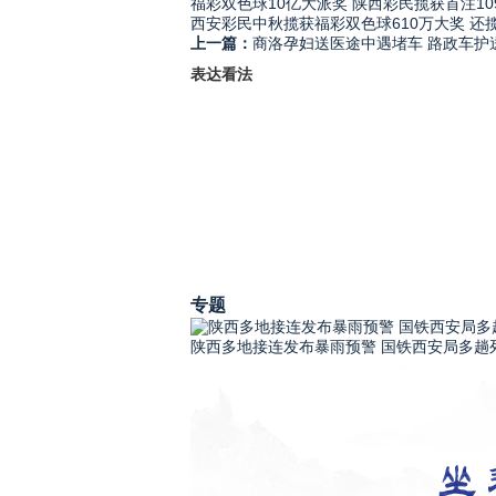
福彩双色球10亿大派奖 陕西彩民揽获首注10
西安彩民中秋揽获福彩双色球610万大奖 还
上一篇：
商洛孕妇送医途中遇堵车 路政车护送
表达看法
专题
陕西多地接连发布暴雨预警 国铁西安局多趟