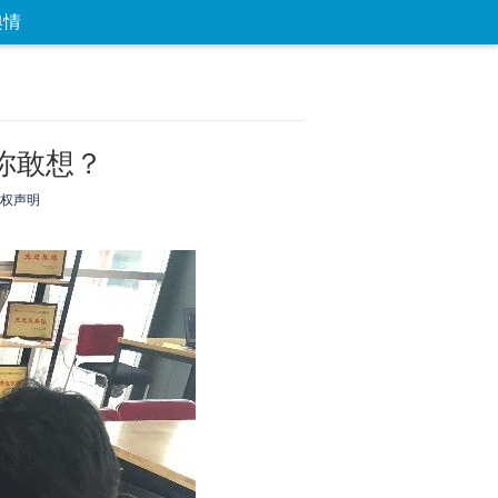
舆情
论坛
数字报
房产
爱游
优选
你敢想？
权声明