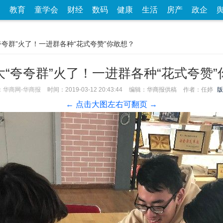
家
教育
童学会
财经
数码
健康
生活
房产
政企
夸夸群”火了！一进群各种“花式夸赞”你敢想？
大“夸夸群”火了！一进群各种“花式夸赞”
：
华商网-华商报
时间：2019-03-12 20:43:44
编辑：华商报供稿
作者：任婷
版
← 点击大图左右可翻页 →