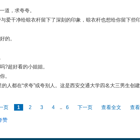
了一道，求夸夸。
的勤劳与爱干净给晾衣杆留下了深刻的印象，晾衣杆也想给你留下
更好的。
。
人吗?超好看的小姐姐。
倒你。
群里的人都在“求夸”或夸别人。这是西安交通大学四名大三男生创
一页
1
2
3
4
..
6
下一页
查看全文
查看
夸赞