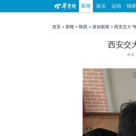
新闻
娱乐
运动
独
首页
>
新闻
>
陕西
>
滚动新闻
> 西安交大“
西安交
来源