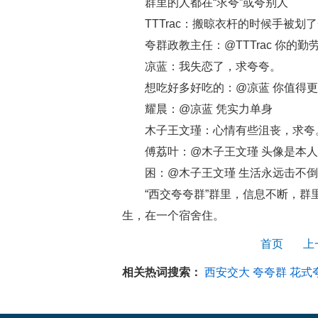
群里的人都在“求夸”或夸别人
TTTrac：搬晾衣杆的时候手被划
夸群政教主任：@TTTrac 你
凉蓝：我失恋了，求夸夸。
想吃好多好吃的：@凉蓝 你值得
耀晨：@凉蓝 凭实力单身
木子王文瑾：心情有些沮丧，求夸
傅荔叶：@木子王文瑾 头像是本
困：@木子王文瑾 生活永远击不
“西交夸夸群”群里，信息不断，
生，在一个宿舍住。
首页
上
相关热词搜索：
西安交大
夸夸群
花式