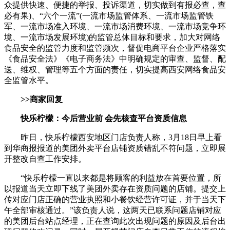
众提供快速、便捷的举报、投诉渠道，切实做到有报必查，查
必有果)、“六个一流”(一流市场监管体系、一流市场监管铁
军、一流市场准入环境、一流市场消费环境、一流市场竞争环
境、一流市场发展环境)的监管总体目标和要求，加大对网络
食品安全的监管力度和监管频次，督促电商平台企业严格落实
《食品安全法》《电子商务法》中明确规定的审查、监督、配
送、维权、管理等五个方面的责任，切实提高西安网络食品安
全监管水平。
>>商家回复
快乐柠檬：今后营业前 会先核查平台资质信息
昨日，快乐柠檬西安地区门店负责人称，3月18日早上看
到华商报报道的美团外卖平台店铺资质错乱不符问题，立即展
开整改自查工作安排。
“快乐柠檬一直以来都是将顾客的利益放在首要位置，所
以报道当天立即下线了美团外卖存在资质问题的店铺。提交上
传对应门店正确的营业执照和小餐饮经营许可证，并于当天下
午全部审核通过。”该负责人说，这两天已联系问题店铺对应
的美团后台站点经理，正在查询此次出现问题的原因及后台出