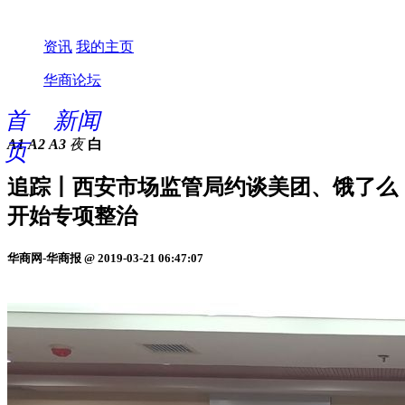
资讯
我的主页
华商论坛
首
新闻
A1
A2
A3
夜
白
页
追踪丨西安市场监管局约谈美团、饿了么
开始专项整治
华商网-华商报 @ 2019-03-21 06:47:07