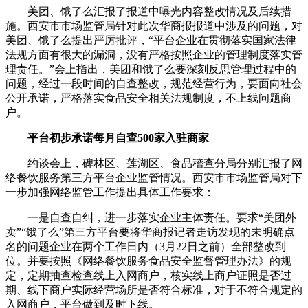
美团、饿了么汇报了报道中曝光内容整改情况及后续措
施。西安市市场监管局针对此次华商报报道中涉及的问题，对
美团、饿了么提出严厉批评，“平台企业在贯彻落实国家法律
法规方面有很大的漏洞，没有严格按照企业的管理制度落实管
理责任。”会上指出，美团和饿了么要深刻反思管理过程中的
问题，经过一段时间的自查整改，规范经营行为，要面向社会
公开承诺，严格落实食品安全相关法规制度，不上线问题商
户。
平台初步承诺每月自查500家入驻商家
约谈会上，碑林区、莲湖区、食品稽查分局分别汇报了网
络餐饮服务第三方平台企业监管情况。西安市市场监管局对下
一步加强网络监管工作提出具体工作要求：
一是自查自纠，进一步落实企业主体责任。要求“美团外
卖”“饿了么”第三方平台要将华商报记者走访发现的未明确点
名的问题企业在两个工作日内（3月22日之前）全部整改到
位。并要按照《网络餐饮服务食品安全监督管理办法》的规
定，定期抽查检查线上入网商户，核实线上商户证照是否过
期、线下商户实际经营场所是否符合标准，对于不符合规定的
入网商户，平台做到及时下线。