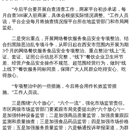
“今后平台要开展自查清查工作，两家平台初步承诺，每
月自查500家入驻商家，具体会根据实际情况调整。”工作人员
说，平台企业每月将抽查情况报平台所在地监管部门和市局网
监处。
二是突出重点，开展网络餐饮服务食品安全专项整治。结
合扫黑除恶治乱专项斗争，从即日起在西安市范围内开展为期
3个月的网络餐饮服务食品安全专项整治。重点整治“线上”无
证、套证、证照公示信息不完整，“线下”餐饮企业卫生环节
差、经营户食品安全操作不规范、超范围经营行为，做到“线
上线下”餐饮服务同标同质，保障广大人民群众吃得安心、吃
得放心。
“专项整治中的一些措施，今后将会用作长效监管措
施。”工作人员说。
三是围绕“六个放心”、“六个一流”，强化市场监管责任。
市区两级市场监管部门要紧跟市局党委提出的“六个放心”(一
是加强特种设备监管；二是加强商品质量监管，加强质量跟踪
监测和质量抽查；三是加强食品药品监管；四是加强市场价格
监管；五是加强服务质量监管；六是畅通投诉举报渠道，为群