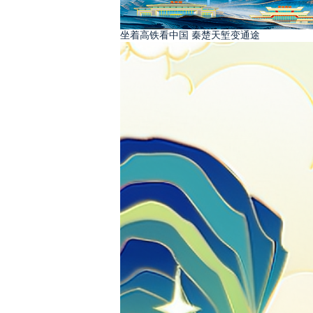
坐着高铁看中国 秦楚天堑变通途