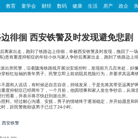
家
教育
童学会
财经
数码
健康
生活
房产
政企
边徘徊 西安铁警及时发现避免悲剧
后离家出走，跑到了铁路边上徘徊，幸被西安铁警及时发现，挽回了一场
小东)患有重度抑郁症的年轻小伙与家人争吵后离家出走，跑到了铁路边上
站派出所民警，沿着陇海铁路线开展治安巡控时，发现前方几百米处，好
身穿粉红短袖的青年男子。民警立即上前劝阻其危险行为，并要求其远离
愿和人说话，有时候还自言自语，持续发呆，于是先将其带至远离护网
患重度抑郁症已经两年了，一个月前，他因琐事和家人发生争吵后，从湖
进行照看，并表示将尽快赶到派出所。
料。经过耐心沟通、安抚，男子的情绪终于逐渐稳定，并开始愿意和民
时，距民警救助该男子已过了24小时。
边
西安铁警