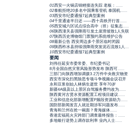
01
西安一火锅店锦鲤接连失踪 老板：......
02
泰航拒绝20多名中国乘客登机 泰国机......
03
西安市纪委通报7起典型案例
04
千里通途半日还 ——西十高铁开行首......
05
西安城六区试点综合高中（班）征集志.....
06
陕西潼关县强降雨引发土崖滑坡致1人失联
07
陕西历史博物馆门票预约系统维护公告
08
最新公告 西安周边多个景区临时闭园
09
陕西柞水县持续强降雨突发泥石流致1人.....
10
西安市纪委通报7起典型案例
要闻
刘伟任延安市委常委、市纪委书记
8月全国自然灾害风险形势发布 陕西可......
三部门向陕西增加调拨3.2万件中央救灾物资
西安市深化扫黑除恶专项斗争视频会议召开
永和豆浆创始人林炳生逝世 享年70岁
新疆4A级及以上景区自驾服务费均改为......
陕西黄河古贤水资源配置工程项目建议......
工业和信息化部新增配置P频段资源助力......
国防部新闻发言人就近期涉军问题发布......
青海和兰州在抢一碗面？青海媒体......
香港宏福苑火灾跨部门调查最终报告：......
多地银行逆势上调存款利率 业内人士......