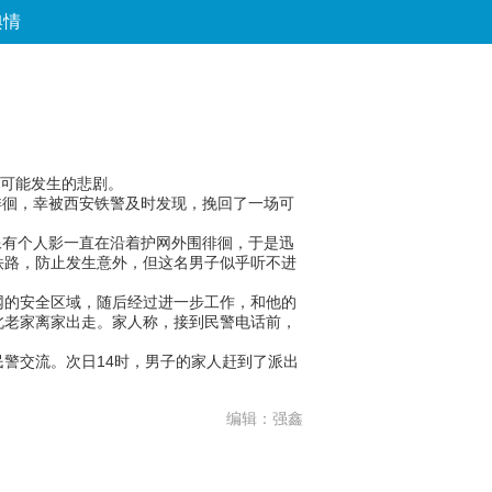
舆情
论坛
数字报
房产
爱游
优选
可能发生的悲剧。
徘徊，幸被西安铁警及时发现，挽回了一场可
像有个人影一直在沿着护网外围徘徊，于是迅
铁路，防止发生意外，但这名男子似乎听不进
的安全区域，随后经过进一步工作，和他的
北老家离家出走。家人称，接到民警电话前，
警交流。次日14时，男子的家人赶到了派出
编辑：强鑫