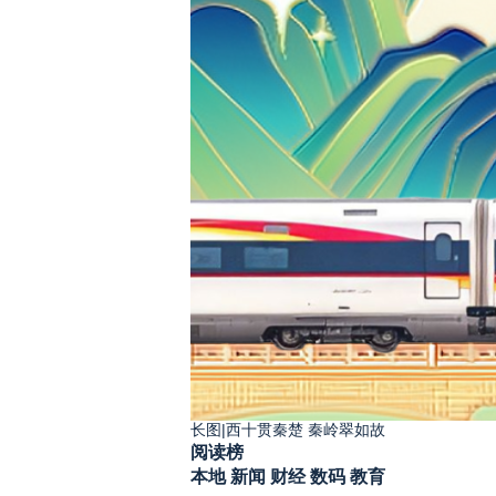
长图|西十贯秦楚 秦岭翠如故
阅读榜
本地
新闻
财经
数码
教育