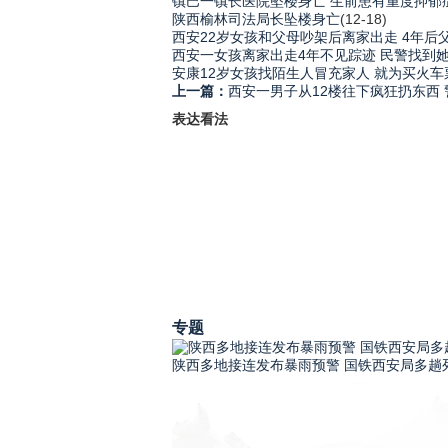
镇巴一镇长医院坠楼身亡 生前患有重度抑郁
陕西榆林司法局长坠楼身亡
(12-18)
西安22岁女孩和父母吵架后离家出走 4年后
西安一女孩离家出走4年不见踪迹 民警找到
安康12岁女孩找陌生人冒充家人 就为买火
上一篇：
西安一男子从12楼往下疯狂扔东西 
表达看法
专题
陕西多地接连发布暴雨预警 国铁西安局多趟