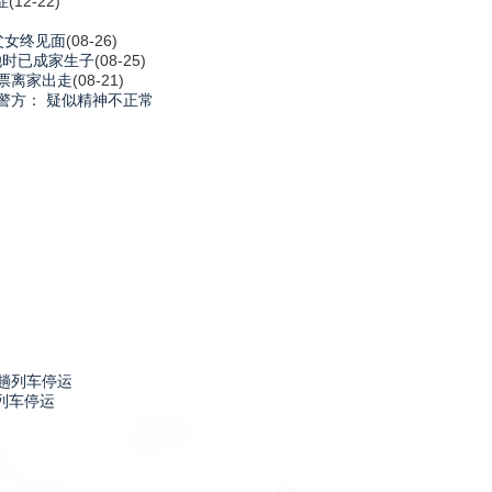
症
(12-22)
父女终见面
(08-26)
她时已成家生子
(08-25)
车票离家出走
(08-21)
警方： 疑似精神不正常
列车停运