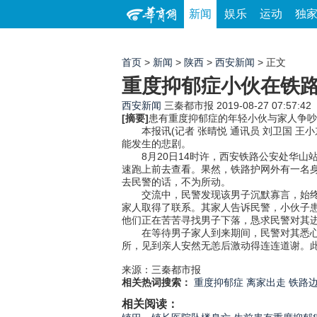
新闻
娱乐
运动
独
首页
>
新闻
>
陕西
>
西安新闻
> 正文
重度抑郁症小伙在铁路
西安新闻
三秦都市报
2019-08-27 07:57:42
[摘要]
患有重度抑郁症的年轻小伙与家人争吵
本报讯(记者 张晴悦 通讯员 刘卫国 王
能发生的悲剧。
8月20日14时许，西安铁路公安处华山
速跑上前去查看。果然，铁路护网外有一名
去民警的话，不为所动。
交流中，民警发现该男子沉默寡言，始终不
家人取得了联系。其家人告诉民警，小伙子
他们正在苦苦寻找男子下落，恳求民警对其
在等待男子家人到来期间，民警对其悉心照
所，见到亲人安然无恙后激动得连连道谢。此
来源：三秦都市报
相关热词搜索：
重度抑郁症
离家出走
铁路
相关阅读：