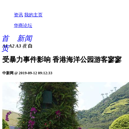
资讯
我的主页
华商论坛
首
新闻
A1
A2
A3
夜
白
页
受暴力事件影响 香港海洋公园游客寥寥
中新网 @ 2019-09-12 09:12:33