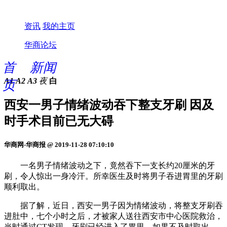
资讯
我的主页
华商论坛
首
新闻
A1
A2
A3
夜
白
页
西安一男子情绪波动吞下整支牙刷 因及
时手术目前已无大碍
华商网-华商报 @ 2019-11-28 07:10:10
一名男子情绪波动之下，竟然吞下一支长约20厘米的牙
刷，令人惊出一身冷汗。所幸医生及时将男子吞进胃里的牙刷
顺利取出。
据了解，近日，西安一男子因为情绪波动，将整支牙刷吞
进肚中，七个小时之后，才被家人送往西安市中心医院救治，
当时通过CT发现，牙刷已经进入了胃里，如果不及时取出，