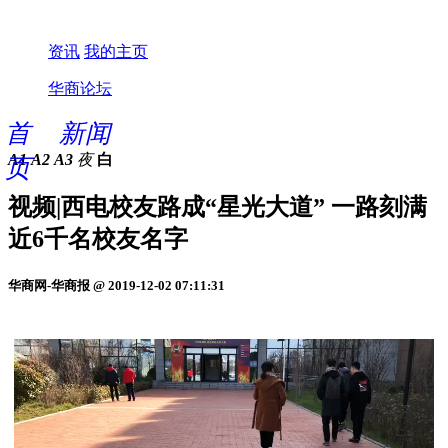
资讯
我的主页
华商论坛
首
新闻
A1
A2
A3
夜
白
页
视频|西电校友路成“星光大道” 一路刻满
近6千名校友名字
华商网-华商报 @ 2019-12-02 07:11:31