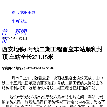
资讯
我的主页
华商论坛
首
新闻
A1
A2
A3
夜
白
页
西安地铁6号线二期工程首座车站顺利封
顶 车站全长231.15米
华商网-华商报 @ 2020-03-30 06:55:06
3月29日上午，随着最后一块顶板混凝土浇筑完成，由中
铁二十五局集团承建的西安地铁6号线二期工程纺六路站主体
结构顺利封顶，这是地铁6号线二期工程首座封顶的车站。
地铁6号线纺六路站位于纺六路与纺七路之间，车站北端
紧临纺六路，跨规划路路口沿纺织城正街南北向布置，为地下
二层岛式站台车站。车站全长231.15米，标准段宽19.7米，基