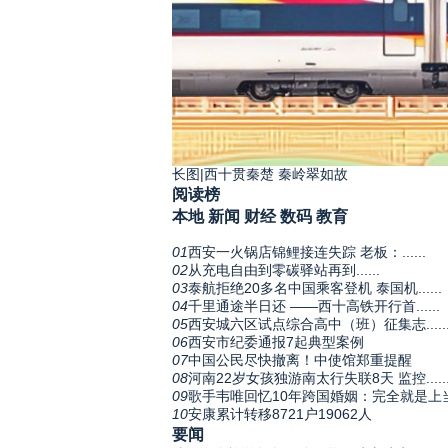
长图|西十贯秦楚 秦岭翠如故
阅读榜
本地
新闻
财经
数码
教育
01
西安一火锅店锦鲤接连失踪 老板：......
02
从充电自由到零碳驿站再到......
03
泰航拒绝20多名中国乘客登机 泰国机......
04
千里通途半日还 ——西十高铁开行首......
05
西安城六区试点综合高中（班）征集志.....
06
西安市纪委通报7起典型案例
07
中国公民尽快撤离！中使馆郑重提醒
08
河南22岁女孩独游南太行失联8天 监控.....
09
歌手韦唯回忆10年跨国婚姻：完全就是上
10
安康累计转移8721户19062人
要闻