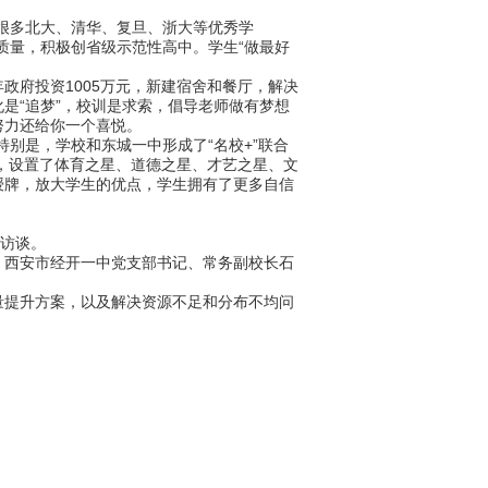
很多北大、清华、复旦、浙大等优秀学
质量，积极创省级示范性高中。学生“做最好
政府投资1005万元，新建宿舍和餐厅，解决
是“追梦”，校训是求索，倡导老师做有梦想
努力还给你一个喜悦。
别是，学校和东城一中形成了“名校+”联合
性，设置了体育之星、道德之星、才艺之星、文
授牌，放大学生的优点，学生拥有了更多自信
播访谈。
西安市经开一中党支部书记、常务副校长石
提升方案，以及解决资源不足和分布不均问