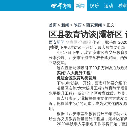
新闻
娱乐
运动
独
首页
>
新闻
>
陕西
>
西安新闻
> 正文
区县教育访谈|灞桥区
西安新闻
华商网-华商报
作者： 耿艳红
2020
[摘要]
下午3时访谈一开始，曹宏顺简要介绍
4月17日下午，以“西安市公办义务教育
长李少臻、西安市宇航中学校长李兴民、西
互动交流。
这次直播访谈吸引了20多万网友在线观
实施“六大提升工程”
促进全区教育均衡发展
下午3时访谈一开始，曹宏顺简要介绍了灞
灞桥区实施“六大提升工程”(教育教学质
水平提升工程)，促进了全区教育优质、均衡
曹宏顺表示，灞桥提倡用文化的方式发展有
近，挖掘其中“火”的元素，成为火文化的发
用。
根据《西安市基础教育提升三年行动计划(20
所公办义务教育质量提升工程里，灞桥区有两
2020年秋季入学报名工作即将开始，曹