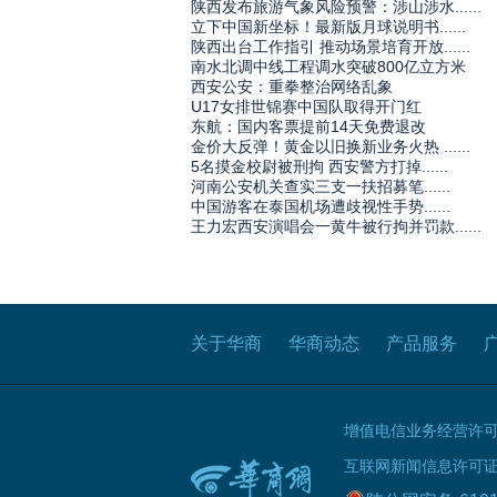
陕西发布旅游气象风险预警：涉山涉水......
立下中国新坐标！最新版月球说明书......
陕西出台工作指引 推动场景培育开放......
南水北调中线工程调水突破800亿立方米
西安公安：重拳整治网络乱象
U17女排世锦赛中国队取得开门红
东航：国内客票提前14天免费退改
金价大反弹！黄金以旧换新业务火热 ......
5名摸金校尉被刑拘 西安警方打掉......
河南公安机关查实三支一扶招募笔......
中国游客在泰国机场遭歧视性手势......
王力宏西安演唱会一黄牛被行拘并罚款......
关于华商
华商动态
产品服务
增值电信业务经营许可证B
互联网新闻信息许可证 61