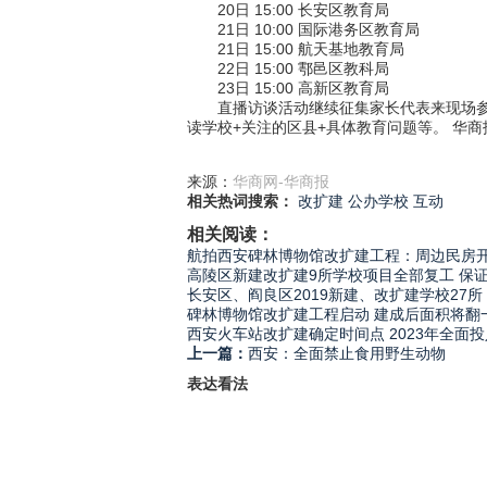
20日 15:00 长安区教育局
21日 10:00 国际港务区教育局
21日 15:00 航天基地教育局
22日 15:00 鄠邑区教科局
23日 15:00 高新区教育局
直播访谈活动继续征集家长代表来现场参与直播互
读学校+关注的区县+具体教育问题等。 华商
来源：
华商网-华商报
相关热词搜索：
改扩建
公办学校
互动
相关阅读：
航拍西安碑林博物馆改扩建工程：周边民房开
高陵区新建改扩建9所学校项目全部复工 保
长安区、阎良区2019新建、改扩建学校27所
碑林博物馆改扩建工程启动 建成后面积将翻
西安火车站改扩建确定时间点 2023年全面
上一篇：
西安：全面禁止食用野生动物
表达看法