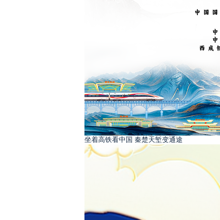
坐着高铁看中国 秦楚天堑变通途