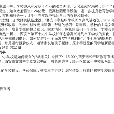
城一中，学校继承和发扬了企业的艰苦创业、无私奉献的精神，培养了
说道，如今政府投资1.24亿元，提高校园硬件设施，进一步提升教育教学
式，实现知行合一，让学生在实践中找到自己的兴趣和特长。
机，加快师资队伍建设。”西安市宇航中学校长李兴民讲述说，2020年
升和改造，为学生创设更加温馨、舒适的学习生活环境。学校的主题文化
领孩子，培养学生的担当意识、家国情怀。家长给我们一个信任，学校会
然一新……西安市第五十六中学校长何志静高兴地列举了学校的变化。特
水平都得到提升。如何促进学生全面发展?学校利用“北斗七星”的指向
展，每月进行授牌仪式，邀请家长给孩子授牌，原来得过星的同学给新星
记者 强军 摄
的事
学校是如何规划的?就来关注今日下午15:00的西安市经开区教育直
西安市文景中学党支部书记、校长周典博，经开区姬家一中校长马旭，
学校建设、学位保障，落实三年行动计划的情况，行政区移交学校质量
。
看直播