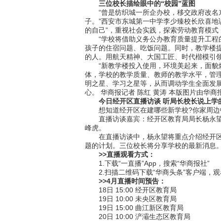
三位校长描绘眼中的“校园”蓝图
“曾是纺织城一所企办校，移交政府改名东
子。”西安市东城第一中学李少臻校长欣喜地
的自己”，重视社会实践，探索劳动教育模
“学校将借助义务公办教育质量提升工程的契
孩子的住宿问题、吃饭问题。同时，教学楼提
的人。用航天精神、大国工匠、时代楷模引
“新教学楼投入使用，环境美起来，面貌焕
体，学校的教学质量、教师的教学水平，管理
明之星、学习之星等，从而调动学生全面发
心。 华商报记者 陈红 黄涛 本版图片由华商报
今日经开区直播访谈 听局长校长说上学
想知道经开区在建哪些新学校?你家周边中小
直播访谈嘉宾：经开区教育局局长杨永望，
峰虎。
在直播访谈中，杨永望将重点介绍经开区的
题的计划。三位校长将分享学校的最新消息
>>直播观看方式：
1.下载“一直播”App，搜索“华商报社”
2.扫描二维码下载“华商头条”客户端，观
>>4月直播时间预告：
18日 15:00 经开区教育局
19日 10:00 未央区教育局
19日 15:00 曲江新区教育局
20日 10:00 浐灞生态区教育局