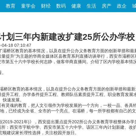
家
教育
童学会
财经
数码
健康
生活
房产
政企
 计划三年内新建改扩建25所公办学校
-04-18 07:10:47
了灞桥区教育的基本情况，以及在提升公办义务教育方面的创新举措和最
质量提升”为主题的华商全媒体区县教育系列直播访谈举行，西安市灞桥区
安市第五十六中学校长何志静，做客华商直播间。介绍了区内学校基本情
看。
桥区教育的基本情况，以及在提升公办义务教育方面的创新举措和最新
量提升工程、办学条件提升工程、教师队伍素质提升工程、职业教育发展
、快速发展。
灵魂的教育，把人文引领作为学校发展的一个方向，一校一品、各具特
源地，已经成为全省、全市的一个亮点。在灞桥，每一所学校都有自己的
19-2021年)》，西安提出重点提升202所公办义务教育学校整体办学
所：西安市宇航中学、西安市第五十六中学。该区三年内计划新建、改扩建
宏顺建议家长理性选择，关注校园开放日。