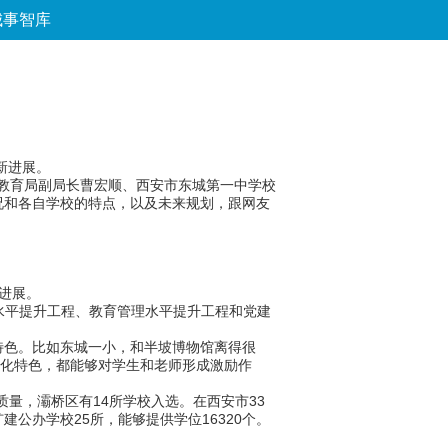
城事智库
论坛
数字报
房产
爱游
优选
新进展。
教育局副局长曹宏顺、西安市东城第一中学校
况和各自学校的特点，以及未来规划，跟网友
进展。
水平提升工程、教育管理水平提升工程和党建
色。比如东城一小，和半坡博物馆离得很
文化特色，都能够对学生和老师形成激励作
质量，灞桥区有14所学校入选。在西安市33
公办学校25所，能够提供学位16320个。