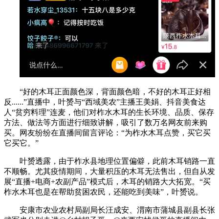
“好的木耳正面颜色深，背面颜色暗，不好的木耳正好相
反......”直播中，叶赟与“西域美农”主播王美娟、抖音美食达
人“贫穷料理”连麦，他们对柞水木耳的生长环境、品质、保存
方法、做法等方面进行细致讲解，吸引了数万名网友前来购
买。网友纷纷在直播间留言评论：“为柞水木耳点赞，买它买
它买它。”
叶赟透露，由于柞水县地理位置偏僻，此前木耳销路一直
不顺畅。尤其疫情期间，大量积压的木耳无法售出，但自从发
展“直播+电商+农副产品”模式后，木耳的销路大大拓宽。“买
柞水木耳也是在帮助贫困农民，还能吃到美味”，叶赟说。
安康市农业农村局副局长汪成安、渭南市蒲城县副县长张