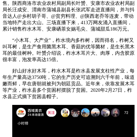
售。陕西商洛市农业农村局副局长叶赟、安康市农业农村局副
局长汪成安、渭南市蒲城县副县长张武军走进直播间，并与抖
音达人@乡村胡子哥、@贫穷料理、@陕西老乔等连麦，带动
当地特产走出大山。三场直播下来，413万网友涌入直播间，
累计销售柞水木耳、安康硒茶女娲毛尖、蒲城甜瓜186万元。
“小木耳、大产业”，柞水境内多柞树，因而得名，柞树又
叫耳树，是生产食用菌黑木耳、香菇的优等菌材，是生长黑木
耳的最佳树种。叶赟介绍说，柞水木耳片大、肉厚，内含胶原
很丰富，泡发率高达15倍。
好山好水好木耳，柞水木耳是柞水县发展支柱性产业，每
年生产量高达3750吨，它的生产历史可追溯到六千年前，味道
嫩而鲜，早在唐朝就被列为朝廷贡品。近年来，依靠发展木耳
等产业，柞水县多个贫困村摆脱了贫困。2020年2月27日，柞
水县正式摘下贫困县帽子。