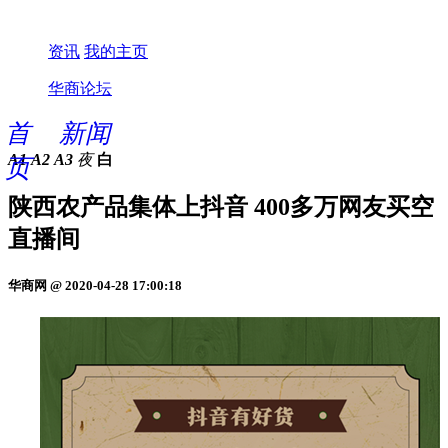
资讯
我的主页
华商论坛
首
新闻
A1
A2
A3
夜
白
页
陕西农产品集体上抖音 400多万网友买空
直播间
华商网 @ 2020-04-28 17:00:18