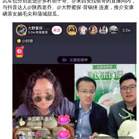
武军也分别走进@乡村胡子哥、@来西安找侯哥的直播间内，
与抖音达人@陕西老乔、@大野蜜探·背锅侠 连麦，推介安康
硒茶女娲毛尖和蒲城甜瓜。