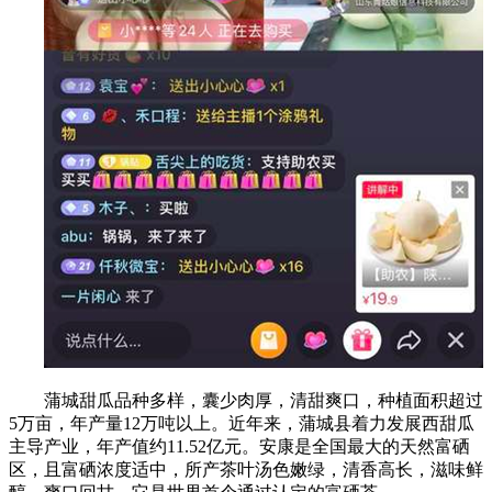
蒲城甜瓜品种多样，囊少肉厚，清甜爽口，种植面积超过
5万亩，年产量12万吨以上。近年来，蒲城县着力发展西甜瓜
主导产业，年产值约11.52亿元。安康是全国最大的天然富硒
区，且富硒浓度适中，所产茶叶汤色嫩绿，清香高长，滋味鲜