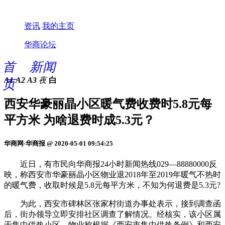
资讯
我的主页
华商论坛
首
新闻
A1
A2
A3
夜
白
页
西安华豪丽晶小区暖气费收费时5.8元每
平方米 为啥退费时成5.3元？
华商网-华商报 @ 2020-05-01 09:54:25
近日，有市民向华商报24小时新闻热线029—88880000反
映，称西安市华豪丽晶小区物业退2018年至2019年暖气不热时
的暖气费，收取时候是5.8元每平方米，不知为何退费是5.3元?
为此，西安市碑林区张家村街道办事处表示，接到调查函
后，街办领导立即安排社区调查了解情况。经核实，该小区属
于集中供热小区，物业称根据《西安市集中供热条例》和西安