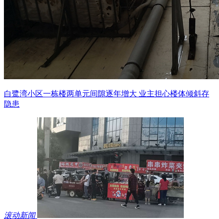
白鹭湾小区一栋楼两单元间隙逐年增大 业主担心楼体倾斜存
隐患
滚动新闻