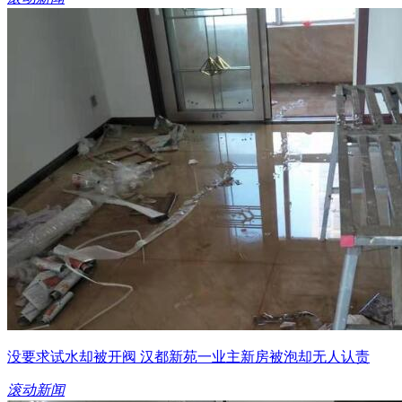
没要求试水却被开阀 汉都新苑一业主新房被泡却无人认责
滚动新闻