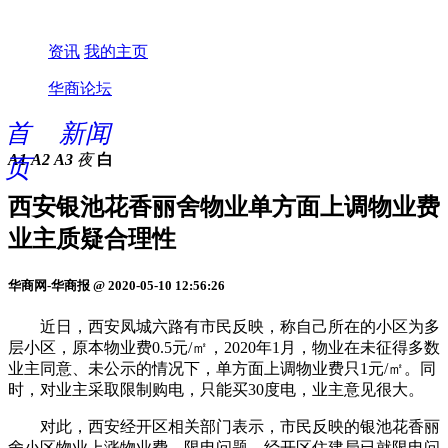
资讯
我的主页
华商论坛
首
新闻
A1
A2
A3
夜
白
页
西安银池花香丽舍物业单方面上调物业费
业主质疑合理性
华商网-华商报 @ 2020-05-10 12:56:26
近日，西安凤城六路有市民反映，称自己所在的小区为多
层小区，原本物业费0.5元/㎡，2020年1月，物业在未征得多数
业主同意、未公示的情况下，单方面上调物业费只1元/㎡。同
时，对业主采取限制购电，只能买30度电，业主意见很大。
对此，西安经开区相关部门表示，市民反映的银池花香丽
舍小区物业上涨物业费、限电问题，经开区住建局已就限电问