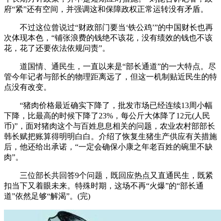
府“紧”还有空间，并强调这和保障政权正常运转没有矛盾。
不过这位曾说过“财政部门要当‘铁公鸡’”的中国财长也再
次体现本色，“铺张浪费的钱绝不该花，没有绩效的钱也不该
花，花了还要依法依规问责”。
道国情、通民生，一直以来是“部长通道”的一大特点。尽
管今年记者与部长的物理距离远了，但这一机制贴近民生的特
点没有改变。
“猪肉价格最近确实下降了，批发市场已经连续13周小幅
下降，比最高的时候下降了23%，每公斤大体降了12元(人民
币)”，面对猪肉这个与百姓息息相关的问题，农业农村部部长
韩长赋把账算得明明白白。介绍了恢复生猪生产供应有关措施
后，他还给出承诺，“一定会确保小康之年老百姓的碗里不缺
肉”。
三位部长共回答9个问题，既回应热点又直通民生，既紧
扣当下又着眼未来。特殊时期，这场不再“火爆”的“部长通
道”依然足够“解渴”。(完)