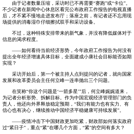
由于记者数量压缩，采访时已不再需要“赛跑”或“卡位”。
不少记者在新闻中心休息区看完公布政府工作报告的电视直播
后，才不紧不慢地走进发布厅；落座之前，有记者还不忘用现
场提供的消毒湿巾仔细擦拭双手和采访设备。
不过，这种特殊安排带来的新气象，并没有降低媒体对于
信息的渴求程度。
——如何看待当前经济形势，今年政府工作报告为何没有
提出全年经济增速具体目标，全面建成小康社会目标能否如期
实现？
采访开始后，第一个被主持人点到提问的记者，就向国家
发展和改革委员会主任何立峰一连串抛出三个问题。
在笑称“你这个问题是‘一箭多星’”后，何立峰娓娓道来，
为记者分析形势、拆解目标。作为中国宏观经济管理部门的负
责人，他还向外界释放稳定预期，“我们有能力也有实力、有
信心也有决心，继续推动中国经济平稳健康可持续发展”。
——疫情冲击下中国财政更加吃紧，财政部如何落实政府
过“紧日子”，重点“紧”在哪几个方面，“紧”的空间有多大？