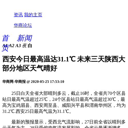
资讯
我的主页
华商论坛
首
新闻
A1
A2
A3
夜
白
页
西安今日最高温达31.1℃ 未来三天陕西大
部分地区天气晴好
华商网-华商报 @ 2020-05-25 17:53:10
25日白天全省大部晴到多云，截止16时，全省共70个区县
站日最高气温超过25℃，24个区县站日最高气温超过30℃，最
高为宝鸡眉县、西安周至县、咸阳兴平县和渭南华州区，均为
31.2℃.西安25日最高气温为31.1℃。
最新的预报显示，受西北气流影响，27日前全省以晴到多
云天气为主。28日受偏南气流发展影响，全省云量逐渐增多。