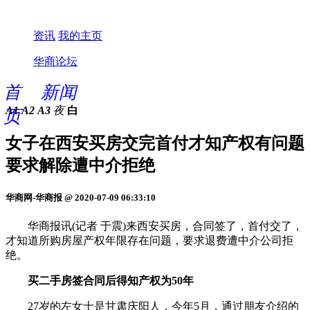
资讯
我的主页
华商论坛
首
新闻
A1
A2
A3
夜
白
页
女子在西安买房交完首付才知产权有问题
要求解除遭中介拒绝
华商网-华商报 @ 2020-07-09 06:33:10
华商报讯(记者 于震)来西安买房，合同签了，首付交了，
才知道所购房屋产权年限存在问题，要求退费遭中介公司拒
绝。
买二手房签合同后得知产权为50年
27岁的左女士是甘肃庆阳人，今年5月，通过朋友介绍的