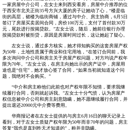
一家房屋中介公司，左女士来到西安看房，房屋中介推荐的位
于西安市北关正街35号方兴大厦的房子让她动了心，“楼是临
街的高层，裙楼为临街商铺，通过与中介、房主协商，6月5日
签订了房屋买卖居间合同，房价100万元，支付了首付款30万
元，尾款进行按揭贷款。”左女士说，随后，她前往银行办理
按揭贷款时被拒贷，原因是房屋时间过长，这让她起了疑心。
左女士说，通过多方核实，她才得知购买的这套房屋产权
为50年，土地性质属于商业和住宅用地，“在签订合同前，我
多次询问中介公司和房主关于房屋产权问题，对方均说产权年
限为70年。”左女士说，在房主向她出示的房产证中，房屋用
途也是“住宅”，她才放心签了合同，“如果当初就知道这个问
题，我绝对不会购买。”
“中介和房主称他们此前也对产权年限不知情，要求我继
续履行合同，否则就起诉我。”左女士十分气愤，认为房屋产
权信息被中介公司和房主刻意隐瞒，她不愿继续履行合同，并
提出退还20900元中介费等费用。
华商报记者在左女士提供的与房主6月16日的聊天记录上
看到，对于左女士质疑产权年限为50年而非70年的问题，房主
答复“我也是直到昨天才知道的”，称并非隐瞒。