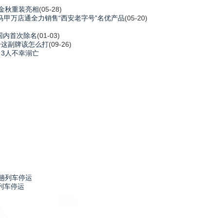
”金秋重装亮相
(05-28)
马甲万店通全力销售“西安老字号”名优产品
(05-20)
系国内首次除名
(01-03)
字号这副牌该怎么打
(09-26)
 3人不幸溺亡
列车停运