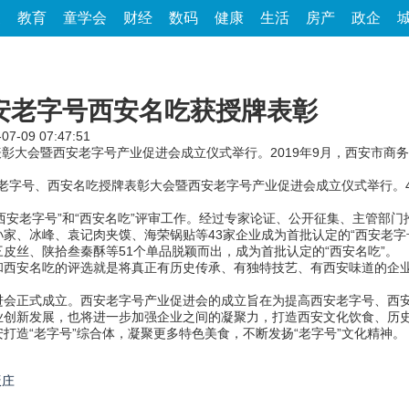
家
教育
童学会
财经
数码
健康
生活
房产
政企
安老字号西安名吃获授牌表彰
-07-09 07:47:51
彰大会暨西安老字号产业促进会成立仪式举行。2019年9月，西安市商务
字号、西安名吃授牌表彰大会暨西安老字号产业促进会成立仪式举行。4
西安老字号”和“西安名吃”评审工作。经过专家论证、公开征集、主管部
家、冰峰、袁记肉夹馍、海荣锅贴等43家企业成为首批认定的“西安老字
相府三皮丝、陕拾叁秦酥等51个单品脱颖而出，成为首批认定的“西安名吃”。
安名吃的评选就是将真正有历史传承、有独特技艺、有西安味道的企业
正式成立。西安老字号产业促进会的成立旨在为提高西安老字号、西安
业创新发展，也将进一步加强企业之间的凝聚力，打造西安文化饮食、历
打造“老字号”综合体，凝聚更多特色美食，不断发扬“老字号”文化精神。
饭庄