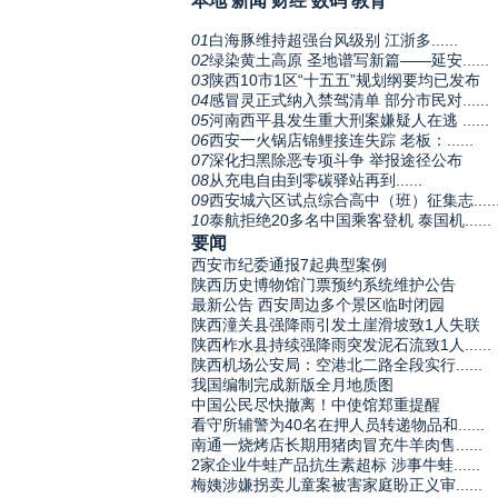
本地
新闻
财经
数码
教育
01
白海豚维持超强台风级别 江浙多......
02
绿染黄土高原 圣地谱写新篇——延安......
03
陕西10市1区“十五五”规划纲要均已发布
04
感冒灵正式纳入禁驾清单 部分市民对......
05
河南西平县发生重大刑案嫌疑人在逃 ......
06
西安一火锅店锦鲤接连失踪 老板：......
07
深化扫黑除恶专项斗争 举报途径公布
08
从充电自由到零碳驿站再到......
09
西安城六区试点综合高中（班）征集志.....
10
泰航拒绝20多名中国乘客登机 泰国机......
要闻
西安市纪委通报7起典型案例
陕西历史博物馆门票预约系统维护公告
最新公告 西安周边多个景区临时闭园
陕西潼关县强降雨引发土崖滑坡致1人失联
陕西柞水县持续强降雨突发泥石流致1人......
陕西机场公安局：空港北二路全段实行......
我国编制完成新版全月地质图
中国公民尽快撤离！中使馆郑重提醒
看守所辅警为40名在押人员转递物品和......
南通一烧烤店长期用猪肉冒充牛羊肉售......
2家企业牛蛙产品抗生素超标 涉事牛蛙......
梅姨涉嫌拐卖儿童案被害家庭盼正义审......