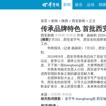
新闻
娱乐
运动
独
首页
>
新闻
>
陕西
>
西安新闻
> 正文
传承品牌特色 首批西
西安新闻
华商网-华商报
作者：曲丽莉
2020
[摘要]
7月3日，西安老字号、西安名吃授牌表
工作。
华商报讯（记者 曲丽莉）7月3日，西安老
彰。
2019年9月，西安市商务局启动了首批“
论证、复审公示、最终公告等多道程序，老孙
皮、天下第一面biangbiang面、大唐博
市商务局相关负责人介绍，西安老字号和西
进西安国际美食之都的建设贡献力量。
在授牌表彰大会上，西安老字号产业促进会
号、西安名吃的管理，引导大众消费和餐饮
靳金矿表示，身上的责任重大，未来将在西安
来源：
华商网-华商报
相关热词搜索：
老字号
biangbiang面
西安
相关阅读：