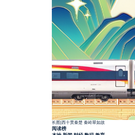
长图|西十贯秦楚 秦岭翠如故
阅读榜