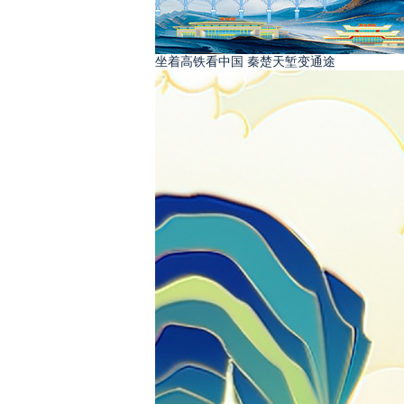
坐着高铁看中国 秦楚天堑变通途