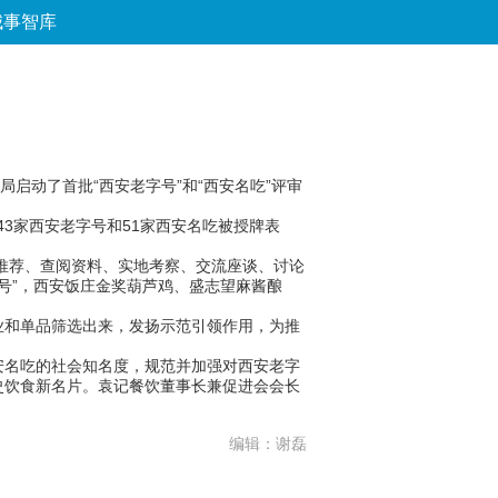
城事智库
论坛
数字报
房产
爱游
优选
局启动了首批“西安老字号”和“西安名吃”评审
3家西安老字号和51家西安名吃被授牌表
门推荐、查阅资料、实地考察、交流座谈、讨论
号”，西安饭庄金奖葫芦鸡、盛志望麻酱酿
和单品筛选出来，发扬示范引领作用，为推
名吃的社会知名度，规范并加强对西安老字
史饮食新名片。袁记餐饮董事长兼促进会会长
编辑：谢磊