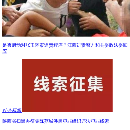
是否启动对张玉环案追责程序？江西进贤警方和县委政法委回
应
社会新闻
陕西省扫黑办征集陈荔城涉黑犯罪组织违法犯罪线索