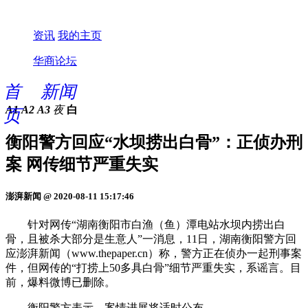
资讯
我的主页
华商论坛
首
新闻
A1
A2
A3
夜
白
页
衡阳警方回应“水坝捞出白骨”：正侦办刑
案 网传细节严重失实
澎湃新闻 @ 2020-08-11 15:17:46
针对网传“湖南衡阳市白渔（鱼）潭电站水坝内捞出白
骨，且被杀大部分是生意人”一消息，11日，湖南衡阳警方回
应澎湃新闻（www.thepaper.cn）称，警方正在侦办一起刑事案
件，但网传的“打捞上50多具白骨”细节严重失实，系谣言。目
前，爆料微博已删除。
衡阳警方表示，案情进展将适时公布。