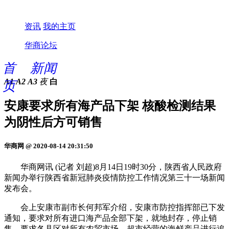
资讯
我的主页
华商论坛
首
新闻
A1
A2
A3
夜
白
页
安康要求所有海产品下架 核酸检测结果
为阴性后方可销售
华商网 @ 2020-08-14 20:31:50
华商网讯 (记者 刘超)8月14日19时30分，陕西省人民政府
新闻办举行陕西省新冠肺炎疫情防控工作情况第三十一场新闻
发布会。
会上安康市副市长何邦军介绍，安康市防控指挥部已下发
通知，要求对所有进口海产品全部下架，就地封存，停止销
售。要求各县区对所有农贸市场、超市经营的海鲜产品进行追