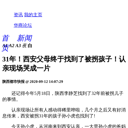
资讯
我的主页
华商论坛
首
新闻
A1
A2
A3
夜
白
页
31年！西安父母终于找到了被拐孩子！认
亲现场哭成一片
陕西都市快报 @ 2020-09-12 14:07:29
还记得今年5月18日，陕西李静芝找到了32年前被拐儿子
的事情。
认亲现场让所有人感动得稀里哗啦，几个月之后又有好消
息传来，西安被拐31年的孩子孙小虎也找到了!
今天孙小虎，从河南来到西安认亲，一大早孙小虎的爸妈