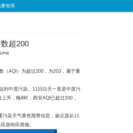
城事智库
论坛
数字报
房产
爱游
优选
数超200
权声明
（AQI）为超过200，为203，属于重
快达到中度污染。11日白天一直是中度污
上升，晚8时，西安AQI已超过200，
重污染天气黄色预警信息，扬尘源从11
级应急响应措施。