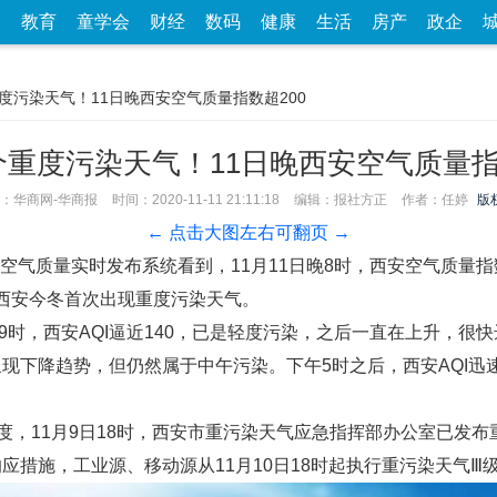
家
教育
童学会
财经
数码
健康
生活
房产
政企
度污染天气！11日晚西安空气质量指数超200
重度污染天气！11日晚西安空气质量指
：华商网-华商报
时间：2020-11-11 21:11:18
编辑：报社方正
作者：任婷
版
← 点击大图左右可翻页 →
空气质量实时发布系统看到，11月11日晚8时，西安空气质量指数
是西安今冬首次出现重度污染天气。
9时，西安AQI逼近140，已是轻度污染，之后一直在上升，很
呈现下降趋势，但仍然属于中午污染。下午5时之后，西安AQI迅速
，11月9日18时，西安市重污染天气应急指挥部办公室已发布
响应措施，工业源、移动源从11月10日18时起执行重污染天气Ⅲ