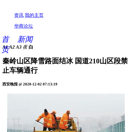
资讯
我的主页
华商论坛
首
新闻
A1
A2
A3
夜
白
页
秦岭山区降雪路面结冰 国道210山区段禁
止车辆通行
西安晚报 @ 2020-12-02 07:13:19