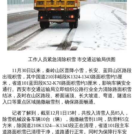
工作人员紧急清除积雪 市交通运输局供图
11月30日以来，秦岭山区普降小雪，长安、蓝田山区路段
出现积雪，其中国道210沣峪段K1324-1343路面积雪约5厘
米，省道101蓝田段K52-K70路面积雪约3厘米，影响车辆安全
通行。西安市交通运输局立即组织公路行业全力清除路面积雪
结冰，及时在山区路段、桥面涵顶、长大坡道、弯道、隧道出
入口等重点区域抛撒融雪剂，确保路面畅通。
记者了解到，截至12月1日15时，共投入清雪人员85人，
除雪机械设备车辆10台（辆），抛撒融雪剂11吨，防滑料5立
方米，除国道210K1324—K1343段正在清理，省道101段主车
道路面积雪已清理干净，道路通行正常。同时为保障行车安