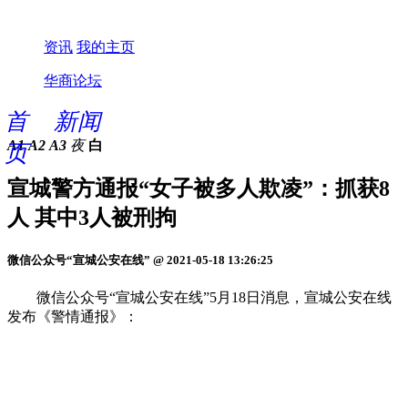
资讯
我的主页
华商论坛
首
新闻
A1
A2
A3
夜
白
页
宣城警方通报“女子被多人欺凌”：抓获8
人 其中3人被刑拘
微信公众号“宣城公安在线” @ 2021-05-18 13:26:25
微信公众号“宣城公安在线”5月18日消息，宣城公安在线
发布《警情通报》：